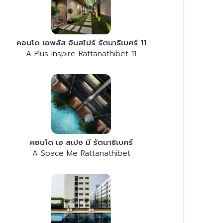
คอนโด เอพลัส อินสไปร์ รัตนาธิเบศร์ 11
A Plus Inspire Rattanathibet 11
คอนโด เอ สเปซ มี รัตนาธิเบศร์
A Space Me Rattanathibet