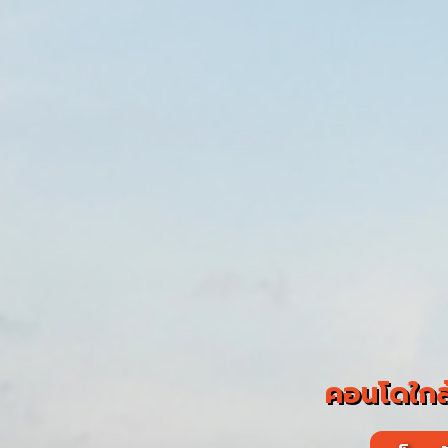
คอนโดใกล้