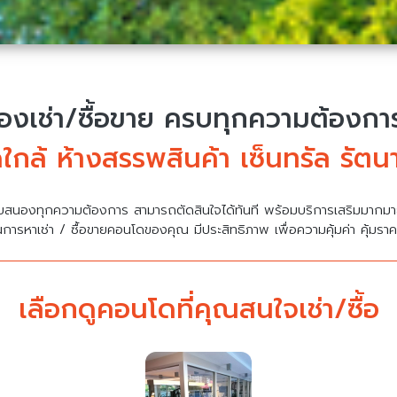
งเช่า/ซื้อขาย
ครบทุกความต้องการ 
กล้ ห้างสรรพสินค้า เซ็นทรัล รัตนา
บสนองทุกความต้องการ สามารถตัดสินใจได้ทันที พร้อมบริการเสริมมาก
นการหาเช่า / ซื้อขายคอนโดของคุณ มีประสิทธิภาพ เพื่อความคุ้มค่า คุ้มรา
เลือกดูคอนโดที่คุณสนใจเช่า/ซื้อ