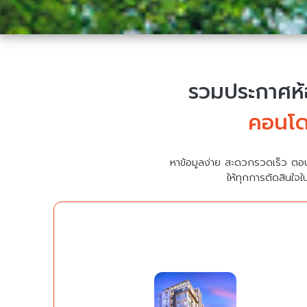
รวมประกาศห้อ
คอนโดใ
หาข้อมูลง่าย สะดวกรวดเร็ว ตอ
ให้ทุกการตัดสินใจใ