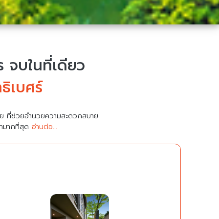
จบในที่เดียว
ธิเบศร์
มาย ที่ช่วยอำนวยความสะดวกสบาย
คามากที่สุด
อ่านต่อ...