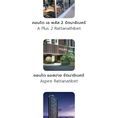
คอนโด เอ พลัส 2 รัตนาธิเบศร์
A Plus 2 Rattanathibet
คอนโด แอสปาย รัตนาธิเบศร์
Aspire Rattanatibet