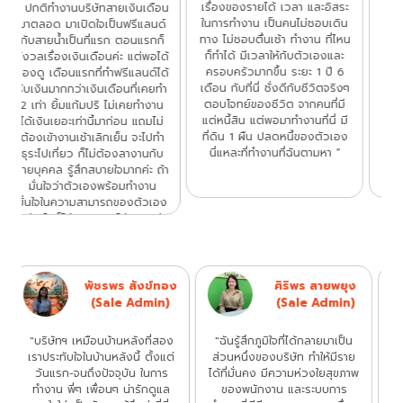
ตั้งแต่วันแรกที่เข้ามา รู้สึก
“ ส่วนตัวทำงานด้าน
สบายใจในบรรยากาศมากๆ ที่นี่
อสังหาริมทรัพย์มา 4 ปีค่ะ ชอบ
ง
เพื่อนร่วมงานทุกคนน่ารักค่ะ และ
ระบบการทำงานของที่นี่ ทำงาน
่
ที่สำคัญตอนนี้เราเป็นฟรีแลนซ์มี
เราจัดการงานได้มีประสิทธิภาพ
อิสระในการทำงานมากๆ มีเวลา
มากขึ้น และจัดการชีวิตด้านอื่นๆ
เหลือไปทำในสิ่งที่ชอบได้ด้วย
ได้ดีขึ้น ที่สำคัญงานที่ทำให้เรามี
รายได้ก็ดีมากด้วยค่ะ ไม่มีเพดาน
อิสระภาพเรื่องเวลามากขึ้นค่ะ อยู่
จำกัด ทำเยอะได้เยอะค่ะ ส่วน
ที่ไหนก็สามารถทำงานได้ทุกที
ี
แบ่ง%ก็ชัดเจน เงินออกตรง
และรายได้ดีมากๆค่ะ สังคมการ
เวลา หายากนะคะงานที่จะทำที่ไหน
ทำงานดี เพื่อนร่วมงานทุกคนมี
ง
ก็ได้ ทำเมื่อไหร่ก็ได้ แล้วเงินเยอะ
มนุษย์สัมพันธ์ดี บวกกับทัศนคติ
อยากมีไลฟ์สไตล์ชีวิตแบบไหนอยู่
ที่เป็นพลังบวกมากๆค่ะ ”
ที่นี่สร้างได้หมดเลยค่ะ ^^ ”
ช
น.ส.ศิริพร เส็งสิน
ธิดานุช ทะเรืองรัมย์
(Sale Admin)
(Sale Admin)
“ มีความสุขและอบอุ่นมากๆค่ะ ที่
"ได้รับประสบการณ์ในการทำงาน
นี่เหมือนเป็นครอบครัวเลยค่ะ มี
ใหม่ พร้อมได้รับมิตรภาพที่ดี
พ
หัวหน้าที่คอยชี้แนะแนวทาง มีพี่ๆ
รู้จักการแบ่งปัน เพื่อนร่วมงาน
เพื่อนร่วมงานทุกคนที่น่ารัก ให้คำ
คอยให้คำปรึกษาเป็นอย่างดี ดูแล