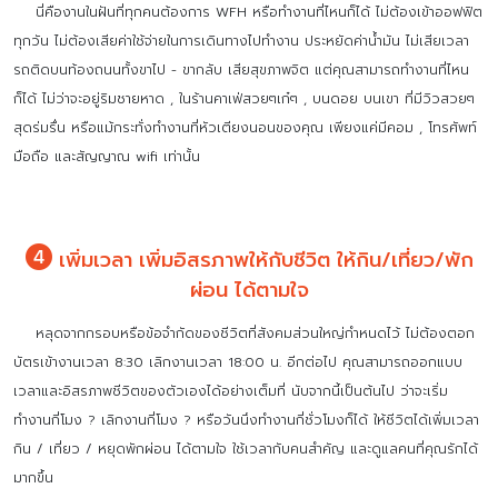
นี่คืองานในฝันที่ทุกคนต้องการ WFH หรือทำงานที่ไหนก็ได้ ไม่ต้องเข้าออฟฟิต
ทุกวัน ไม่ต้องเสียค่าใช้จ่ายในการเดินทางไปทำงาน ประหยัดค่าน้ำมัน ไม่เสียเวลา
รถติดบนท้องถนนทั้งขาไป - ขากลับ เสียสุขภาพจิต แต่คุณสามารถทำงานที่ไหน
ก็ได้ ไม่ว่าจะอยู่ริมชายหาด , ในร้านคาเฟ่สวยๆเก๋ๆ , บนดอย บนเขา ที่มีวิวสวยๆ
สุดร่มรื่น หรือแม้กระทั่งทำงานที่หัวเตียงนอนของคุณ เพียงแค่มีคอม , โทรศัพท์
มือถือ และสัญญาณ wifi เท่านั้น
เพิ่มเวลา เพิ่มอิสรภาพให้กับชีวิต ให้กิน/เที่ยว/พัก
ผ่อน ได้ตามใจ
หลุดจากกรอบหรือข้อจำกัดของชีวิตที่สังคมส่วนใหญ่กำหนดไว้ ไม่ต้องตอก
บัตรเข้างานเวลา 8:30 เลิกงานเวลา 18:00 น. อีกต่อไป คุณสามารถออกแบบ
เวลาและอิสรภาพชีวิตของตัวเองได้อย่างเต็มที่ นับจากนี้เป็นต้นไป ว่าจะเริ่ม
ทำงานกี่โมง ? เลิกงานกี่โมง ? หรือวันนึงทำงานกี่ชั่วโมงก็ได้ ให้ชีวิตได้เพิ่มเวลา
กิน / เที่ยว / หยุดพักผ่อน ได้ตามใจ ใช้เวลากับคนสำคัญ และดูแลคนที่คุณรักได้
มากขึ้น