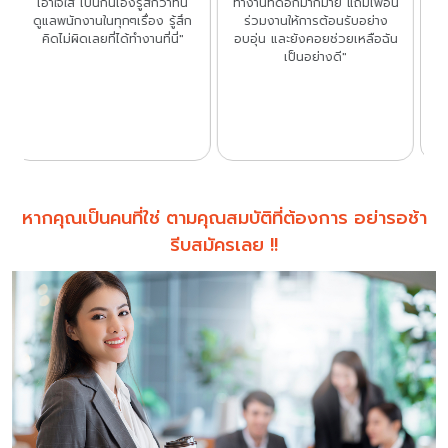
น
แนะนำ และให้คำปรึกษาเป็นอย่าง
ใส่ใจ เสมือนคนในครอบครัว และ
ดีค่ะ ตั้งแต่ทำงานที่นี่ เรามีเวลา
ความมั่นคง รู้สึกประทับใจตั้งแต่
น
ให้ตัวเองเยอะขึ้น สามารถทำงาน
วันที่เข้าทำงานที่นี่วันแรก จนถึง
อยู่ที่ไหนก็ได้ แล้วได้เงิน ที่นี่
ทุกวันนี้ ทำให้ไม่อยากไปที่ไหนอีก"
ตอบโจทย์มากๆค่ะ สามารถ
ทำงานพร้อมกับการเดินทางไป
เที่ยวสถานที่ต่างๆได้ ทำให้หนู
รู้สึกผ่อนคลายค่ะ ทำให้เรามีความ
สุขค่ะกับการทำงานค่ะ ”
หากคุณเป็นคนที่ใช่ ตามคุณสมบัติที่ต้องการ อย่ารอช้า
รีบสมัครเลย !!