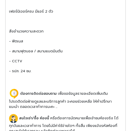
เฟอร์นิเจอร์ครบ มีแอร์ 2 ตัว
สิ่งอำนวยความสะดวก
- ฟิตเนส
- สนามฟุตบอล / สนามแบดมินตัน
- CCTV
- รปภ. 24 ชม.
ต้องการติดต่อสอบถาม
เพื่อขอข้อมูลรายละเอียดเพิ่มเติม
โปรดติดต่อฝ่ายดูแลและบริการลูกค้า จะคอยช่วยเหลือ ให้คำปรึกษา
แนะนำ ตลอดเวลาทำการนะคะ ...
สนใจเช่า/ซื้อ ห้องนี้
หรือต้องการนัดหมายเพื่อเข้าชมห้องจริง ได้
ทุกวันและเวลาทำการ โดยไม่มีค่าใช้จ่ายใดๆ ทั้งสิ้น เพียงแจ้งรหัสห้องที่
คุณสนใจให้เราทราบ แล้วติดต่อมาหาเราได้