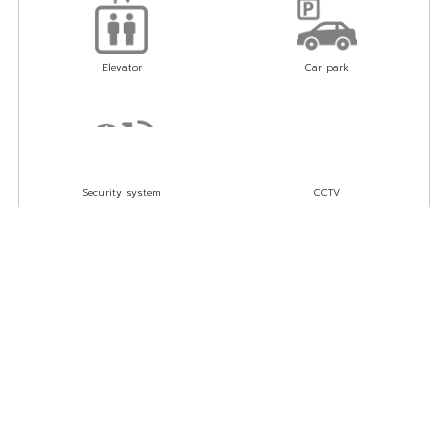
Elevator
Car park
Security system
CCTV
Swimming pool
Fittness
Lobby
Co-Learning Space