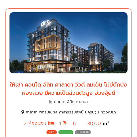
ให้เช่า คอนโด อีลิท ศาลายา วิวดี ลมเย็น ไม่มีตึกบัง
ห้องสวย มีความเป็นส่วนตัวสูง ฮวงจุ้ยดี
คอนโด อีลิท ศาลายา
ศาลายา พุทธมณฑล ศาลาธรรมสพน์ นครปฐม ทวีวัฒนา
2
2 ห้องนอน
1
6
30.00
m
ES35-0002