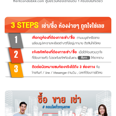
Rentcondobkk.com ศูนย์รวมห้องเช่าอันดับ 1 ครบจบในที่เดียว