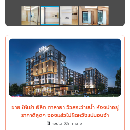
ขาย ให้เช่า อีลิท ศาลายา วิวสระว่ายน้ำ ห้องน่าอยู่
ราคาดีสุดๆ จองแล้วไม่ผิดหวังแน่นอนจ้า
คอนโด อีลิท ศาลายา