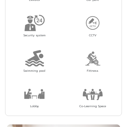
Security system
CCTV
Swimming pool
Fittness
Lobby
Co-Learning Space