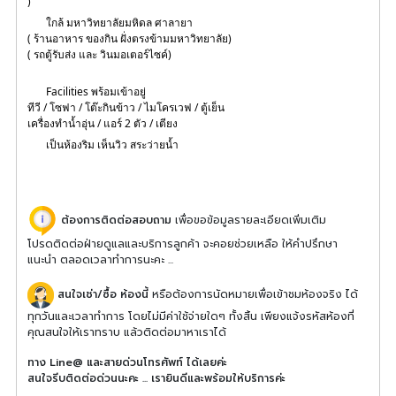
)
 ใกล้ มหาวิทยาลัยมหิดล ศาลายา
( ร้านอาหาร ของกิน ฝั่งตรงข้ามมหาวิทยาลัย)
( รถตู้รับส่ง และ วินมอเตอร์ไซค์)
 Facilities พร้อมเข้าอยู่
ทีวี / โซฟา / โต๊ะกินข้าว / ไมโครเวฟ / ตู้เย็น
เครื่องทำน้ำอุ่น / แอร์ 2 ตัว / เตียง
 เป็นห้องริม เห็นวิว สระว่ายน้ำ 
ต้องการติดต่อสอบถาม
เพื่อขอข้อมูลรายละเอียดเพิ่มเติม
โปรดติดต่อฝ่ายดูแลและบริการลูกค้า จะคอยช่วยเหลือ ให้คำปรึกษา
แนะนำ ตลอดเวลาทำการนะคะ ...
สนใจเช่า/ซื้อ ห้องนี้
หรือต้องการนัดหมายเพื่อเข้าชมห้องจริง ได้
ทุกวันและเวลาทำการ โดยไม่มีค่าใช้จ่ายใดๆ ทั้งสิ้น เพียงแจ้งรหัสห้องที่
คุณสนใจให้เราทราบ แล้วติดต่อมาหาเราได้
ทาง Line@ และสายด่วนโทรศัพท์ ได้เลยค่ะ
สนใจรีบติดต่อด่วนนะคะ ... เรายินดีและพร้อมให้บริการค่ะ