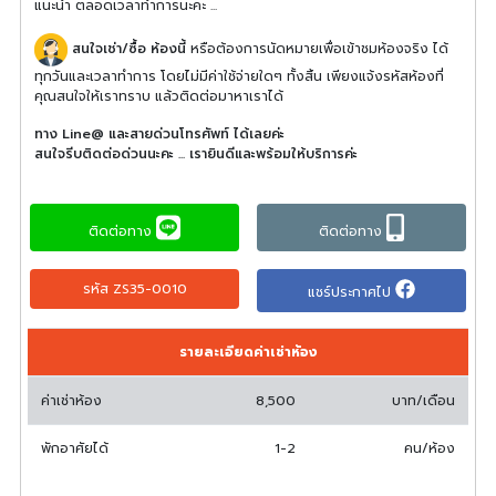
แนะนำ ตลอดเวลาทำการนะคะ ...
สนใจเช่า/ซื้อ ห้องนี้
หรือต้องการนัดหมายเพื่อเข้าชมห้องจริง ได้
ทุกวันและเวลาทำการ โดยไม่มีค่าใช้จ่ายใดๆ ทั้งสิ้น เพียงแจ้งรหัสห้องที่
คุณสนใจให้เราทราบ แล้วติดต่อมาหาเราได้
ทาง Line@ และสายด่วนโทรศัพท์ ได้เลยค่ะ
สนใจรีบติดต่อด่วนนะคะ ... เรายินดีและพร้อมให้บริการค่ะ
ติดต่อทาง
ติดต่อทาง
รหัส ZS35-0010
แชร์ประกาศไป
รายละเอียดค่าเช่าห้อง
ค่าเช่าห้อง
8,500
บาท/เดือน
พักอาศัยได้
1-2
คน/ห้อง