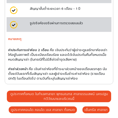
สัญญาขั้นต่ำระยะเวลา 6 เดือน - 1 ปี
รูปจริงห้องจริงผ่านการตรวจสอบแล้ว
หมายเหตุ:
ค่าประกันการเช่าห้อง 2 เดือน
คือ เงินประกันว่าผู้เช่าจะดูแลรักษาห้องเช่า
ให้อยู่ในสภาพดี เป็นระเบียบเรียบร้อย และจะได้เงินประกันคืนทั้งหมดเมื่อ
หมดสัญญาเช่า (ในกรณีที่ไม่มีสิ่งใดชำรุดเสียหาย)
ค่าเช่าล่วงหน้า
คือ เงินค่าเช่าห้องที่ชำระมาล่วงหน้าของเดือนแรกสุด นับ
ตั้งแต่วันแรกที่เริ่มสัญญาเช่า และผู้เช่าจะเริ่มชำระค่าเช่าห้อง (รายเดือน
ปกติ) ในเดือนถัดไป ตามวันที่ระบุในสัญญาเช่าห้อง
ดูประกาศทั้งหมด ในทำเลศาลายา พุทธมณฑล ศาลาธรรมสพน์ นครปฐม
ทวีวัฒนาและบริเวณนี้
ดูประกาศคอนโด คอนโด เซล ศาลายา ทั้งหมด
เซ็นทรัล ศาลายา