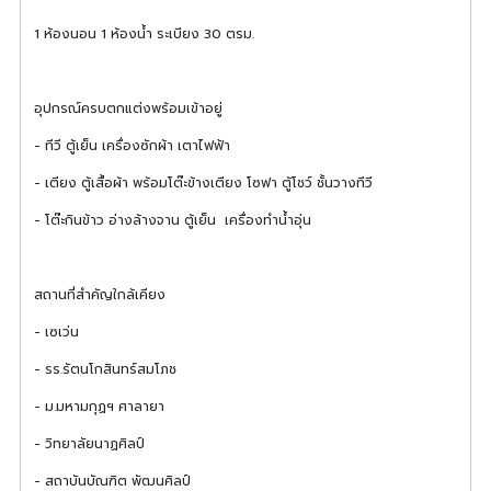
1 ห้องนอน 1 ห้องน้ำ ระเบียง 30 ตรม.
อุปกรณ์ครบตกแต่งพร้อมเข้าอยู่
- ทีวี​ ตู้เย็น​ เครื่องซักผ้า​ เตาไฟฟ้า
- เตียง ตู้เสื้อผ้า พร้อมโต๊ะข้างเตียง โซฟา ตู้โชว์ ชั้นวางทีวี
- โต๊ะกินข้าว อ่างล้างจาน ตู้เย็น เครื่องทำน้ำอุ่น
สถานที่สำคัญใกล้เคียง
- เซเว่น
- รร.รัตนโกสินทร์สมโภช
- ม.มหามกุฏฯ ศาลายา
- วิทยาลัยนาฏศิลป์
- สถาบันบัณฑิต พัฒนศิลป์