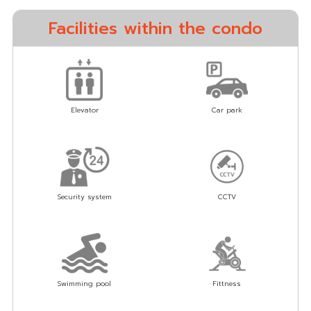
Facilities within the condo
Elevator
Car park
Security system
CCTV
Swimming pool
Fittness