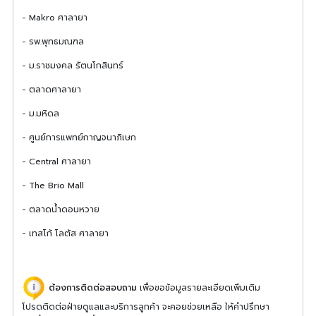
- Makro ศาลายา
- รพ.พุทธมณฑล
- ม.ราชมงคล รัตนโกสินทร์
- ตลาดศาลายา
- ม.มหิดล
- ศูนย์การแพทย์กาญจนาภิเษก
- Central ศาลายา
- The Brio Mall
- ตลาดน้ำดอนหวาย
- เทสโก้ โลตัส ศาลายา
ต้องการติดต่อสอบถาม
เพื่อขอข้อมูลรายละเอียดเพิ่มเติม
โปรดติดต่อฝ่ายดูแลและบริการลูกค้า จะคอยช่วยเหลือ ให้คำปรึกษา