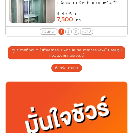
2
1 ห้องนอน 1 ห้องน้ำ 30.00
m
4
ค่าเช่า/เดือน
7,500
บาท
ก่อนหน้า
1
2
3
ถัดไป
ดูประกาศทั้งหมด ในทำเลศาลายา พุทธมณฑล ศาลาธรรมสพน์ นครปฐม
ทวีวัฒนาและบริเวณนี้
เซ็นทรัล ศาลายา