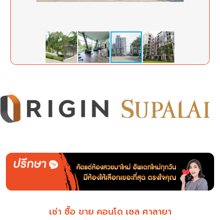
เช่า ซื้อ ขาย คอนโด เซล ศาลายา