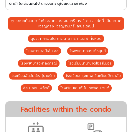
ปกติ) ในเดือนถัดไป ตามวันที่ระบุในสัญญาเช่าห้อง
ดูประกาศทั้งหมด ในทำเลสาทร ช่องนนทรี นราธิวาส สุรศักดิ์ เย็นอากาศ
เจริญกรุง เจริญราษฎร์และบริเวณนี้
ดูประกาศคอนโด เทตต์ สาทร ทเวลฟ์ ทั้งหมด
โรงพยาบาลบีเอ็นเอช
โรงพยาบาลเซนต์หลุยส์
โรงพยาบาลจุฬาลงกรณ์
โรงเรียนนานาชาติโชรส์เบอรี
โรงเรียนอัสสัมชัญ (บางรัก)
โรงเรียนกรุงเทพคริสเตียนวิทยาลัย
สีลม คอมเพล็กซ์
โรงเรียนเซนต์ โยเซฟคอนเวนต์
Facilities within the condo