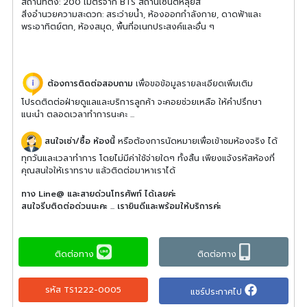
สถานที่ตั้ง: 200 เมตรจาก BTS สถานีเซนต์หลุยส์
สิ่งอํานวยความสะดวก: สระว่ายน้ํา, ห้องออกกําลังกาย, ดาดฟ้าและ
พระอาทิตย์ตก, ห้องสมุด, พื้นที่อเนกประสงค์และอื่น ๆ
ต้องการติดต่อสอบถาม
เพื่อขอข้อมูลรายละเอียดเพิ่มเติม
โปรดติดต่อฝ่ายดูแลและบริการลูกค้า จะคอยช่วยเหลือ ให้คำปรึกษา
แนะนำ ตลอดเวลาทำการนะคะ ...
สนใจเช่า/ซื้อ ห้องนี้
หรือต้องการนัดหมายเพื่อเข้าชมห้องจริง ได้
ทุกวันและเวลาทำการ โดยไม่มีค่าใช้จ่ายใดๆ ทั้งสิ้น เพียงแจ้งรหัสห้องที่
คุณสนใจให้เราทราบ แล้วติดต่อมาหาเราได้
ทาง Line@ และสายด่วนโทรศัพท์ ได้เลยค่ะ
สนใจรีบติดต่อด่วนนะคะ ... เรายินดีและพร้อมให้บริการค่ะ
ติดต่อทาง
ติดต่อทาง
รหัส TS1222-0005
แชร์ประกาศไป