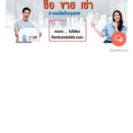
For rent
For sales
(สำหรับเช่า 0)
(สำหรับขาย 0)
ยังไม่มีประกาศ
บริษัทสายน้ำ ทองพันชั่ง จำกัด
SAINAM THONGPANCHUNG CO.,LTD
ที่อยู่ : 112/1 หมู่ 18 ซอยทรัพย์ไพลิน ถ.เชียงราก ต.คลองหนึ่ง อ.คลองหลวง