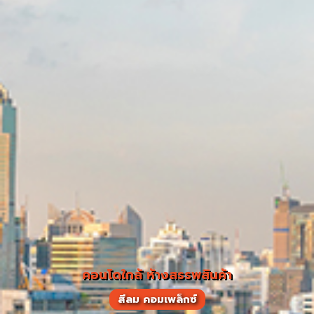
คอนโดใกล้ ห้างสรรพสินค้า
สีลม คอมเพล็กซ์