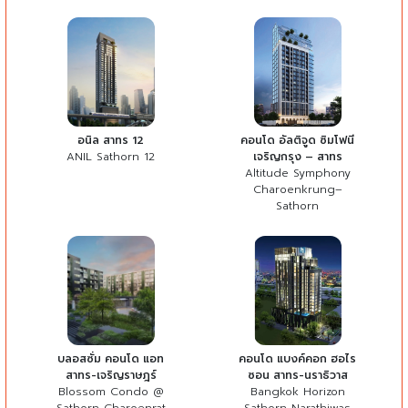
อนิล สาทร 12
คอนโด อัลติจูด ซิมโฟนี
ANIL Sathorn 12
เจริญกรุง – สาทร
Altitude Symphony
Charoenkrung–
Sathorn
บลอสซั่ม คอนโด แอท
คอนโด แบงค์คอก ฮอไร
สาทร-เจริญราษฎร์
ซอน สาทร-นราธิวาส
Blossom Condo @
Bangkok Horizon