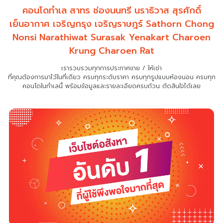
คอนโดทำเล สาทร ช่องนนทรี นราธิวาส สุรศักดิ์
เย็นอากาศ เจริญกรุง เจริญราษฎร์
Sathorn Chong
Nonsi Narathiwat Surasak Yenakart Charoen
Krung Charoen Rat
เรารวบรวมทุกการประกาศขาย / ให้เช่า
ที่คุณต้องการมาไว้ในที่เดียว
ครบทุกระดับราคา ครบทุกรูปแบบห้องนอน ครบทุก
คอนโดในทำเลนี้ พร้อมข้อมูลและรายละเอียดครบถ้วน ตัดสินใจได้เลย