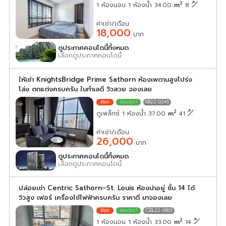
2
1 ห้องนอน 1 ห้องน้ำ 34.00
m
8
ค่าเช่า/เดือน
18,000
บาท
ดูประกาศคอนโดนี้ทั้งหมด
เลือกดูประกาศคอนโดนี้
ให้เช่า KnightsBridge Prime Sathorn ห้องเพดานสูงโปร่ง
โล่ง ตกแต่งครบครัน ในทำเลดี วิวสวย จองเลย
KB22-0245
2
ดูเพล็กซ์ 1 ห้องน้ำ 37.00
m
41
ค่าเช่า/เดือน
26,000
บาท
ดูประกาศคอนโดนี้ทั้งหมด
เลือกดูประกาศคอนโดนี้
ปล่อยเช่า Centric Sathorn–St. Louis ห้องน่าอยู่ ชั้น 14 ได้
วิวสูง เฟอร์ เครื่องใช้ไฟฟ้าครบครัน ราคาดี มาจองเลย
CSSL22-0065
2
1 ห้องนอน 1 ห้องน้ำ 33.00
m
14