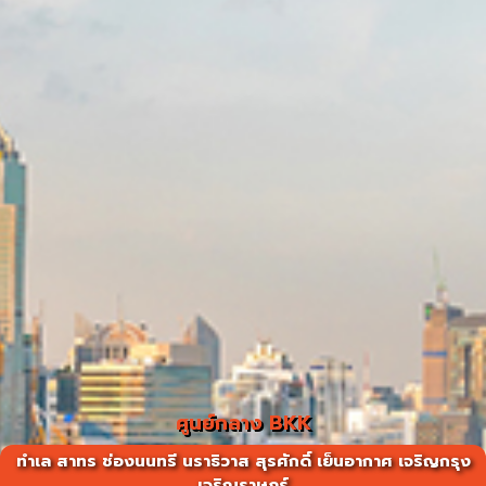
ศูนย์กลาง BKK
ทำเล สาทร ช่องนนทรี นราธิวาส สุรศักดิ์ เย็นอากาศ เจริญกรุง
เจริญราษฎร์