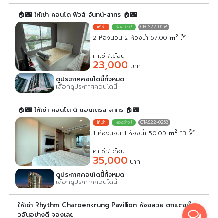
🏠🌃 ให้เช่า คอนโด ฟิวส์ จันทน์-สาทร 🏠🌃
CFCS22-0158
2
2 ห้องนอน 2 ห้องน้ำ 57.00
m
ค่าเช่า/เดือน
23,000
บาท
ดูประกาศคอนโดนี้ทั้งหมด
เลือกดูประกาศคอนโดนี้
🏠🌃 ให้เช่า คอนโด ดิ แอดเดรส สาทร 🏠🌃
CTAS22-0258
2
1 ห้องนอน 1 ห้องน้ำ 50.00
m
33
ค่าเช่า/เดือน
35,000
บาท
ดูประกาศคอนโดนี้ทั้งหมด
เลือกดูประกาศคอนโดนี้
ให้เช่า Rhythm Charoenkrung Pavillion ห้องสวย ตกแต่งบิ๊
วอินอย่างดี จองเลย