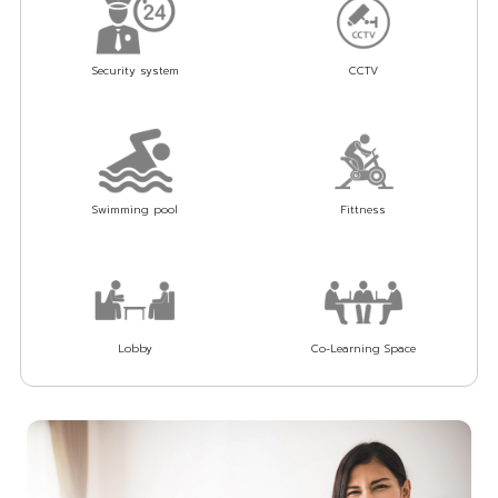
Security system
CCTV
Swimming pool
Fittness
Lobby
Co-Learning Space