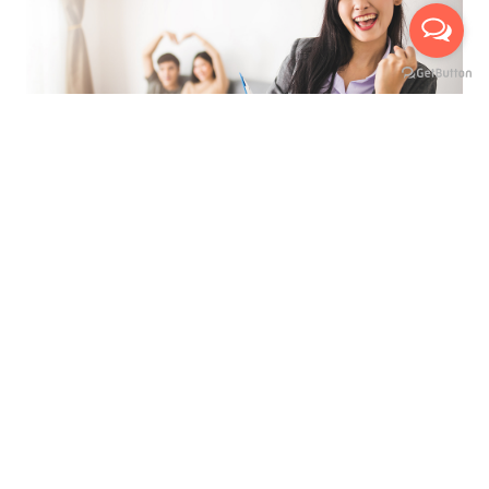
ที่สุดของการบริการ เพื่ออำนวยความสะดวกสูงสุด
นัดหมายเข้าชมห้องจริงกับเรา ได้ถึง 3 ช่องทาง
บริการให้คำปรึกษาแนะนำ ฟรี !
มีเจ้าหน้าที่พาเยี่ยมชมห้อง ฟรี !
เห็นห้องจริง ก่อนทำสัญญาเช่า
ไม่เสียค่าใช้จ่ายใดๆ ก่อนทำสัญญาเช่า
เลือกชมห้องสูงสุดได้ถึง 3 ห้อง
ดูแลและบริการตลอดอายุสัญญาเช่า