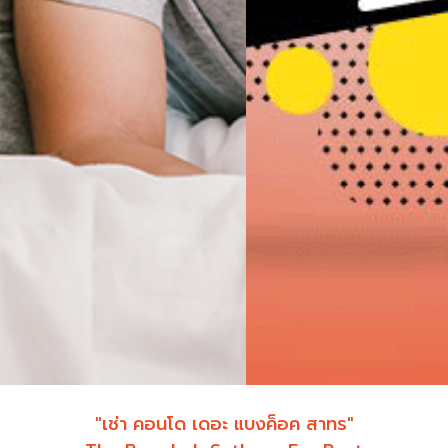
"เช่า คอนโด เดอะ แบงค็อค สาทร"