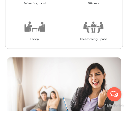
Swimming pool
Fittness
Lobby
Co-Learning Space