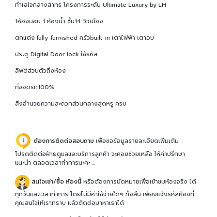
ทำเลใจกลางสาทร โครงการระดับ Ultimate Luxury by LH
1ห้องนอน 1 ห้องน้ำ ชั้น14 วิวเมือง
ตกแต่ง fully-furnished ครัวbuilt-in เตาไฟฟ้า เตาอบ
ประตู Digital Door lock ใช้รหัส
ลิฟต์ส่วนตัวถึงห้อง
ที่จอดรถ100%
สิ่งอำนวยความสะดวกส่วนกลางสุดหรู ครบ
ต้องการติดต่อสอบถาม
เพื่อขอข้อมูลรายละเอียดเพิ่มเติม
โปรดติดต่อฝ่ายดูแลและบริการลูกค้า จะคอยช่วยเหลือ ให้คำปรึกษา
แนะนำ ตลอดเวลาทำการนะคะ ...
สนใจเช่า/ซื้อ ห้องนี้
หรือต้องการนัดหมายเพื่อเข้าชมห้องจริง ได้
ทุกวันและเวลาทำการ โดยไม่มีค่าใช้จ่ายใดๆ ทั้งสิ้น เพียงแจ้งรหัสห้องที่
คุณสนใจให้เราทราบ แล้วติดต่อมาหาเราได้