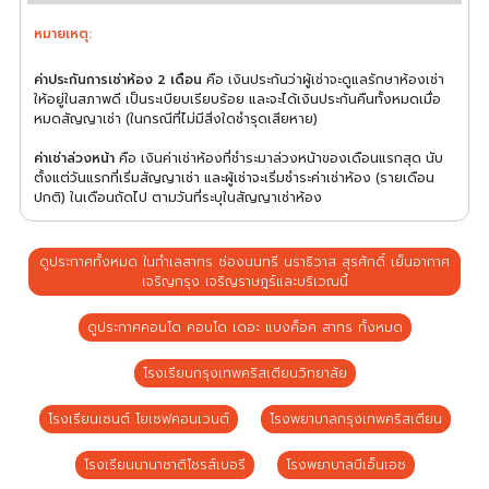
หมายเหตุ:
ค่าประกันการเช่าห้อง 2 เดือน
คือ เงินประกันว่าผู้เช่าจะดูแลรักษาห้องเช่า
ให้อยู่ในสภาพดี เป็นระเบียบเรียบร้อย และจะได้เงินประกันคืนทั้งหมดเมื่อ
หมดสัญญาเช่า (ในกรณีที่ไม่มีสิ่งใดชำรุดเสียหาย)
ค่าเช่าล่วงหน้า
คือ เงินค่าเช่าห้องที่ชำระมาล่วงหน้าของเดือนแรกสุด นับ
ตั้งแต่วันแรกที่เริ่มสัญญาเช่า และผู้เช่าจะเริ่มชำระค่าเช่าห้อง (รายเดือน
ปกติ) ในเดือนถัดไป ตามวันที่ระบุในสัญญาเช่าห้อง
ดูประกาศทั้งหมด ในทำเลสาทร ช่องนนทรี นราธิวาส สุรศักดิ์ เย็นอากาศ
เจริญกรุง เจริญราษฎร์และบริเวณนี้
ดูประกาศคอนโด คอนโด เดอะ แบงค็อค สาทร ทั้งหมด
โรงเรียนกรุงเทพคริสเตียนวิทยาลัย
โรงเรียนเซนต์ โยเซฟคอนเวนต์
โรงพยาบาลกรุงเทพคริสเตียน
โรงเรียนนานาชาติโชรส์เบอรี
โรงพยาบาลบีเอ็นเอช