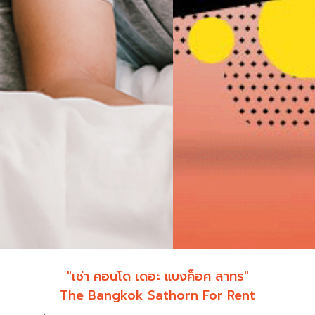
"เช่า คอนโด เดอะ แบงค็อค สาทร"
The Bangkok Sathorn For Rent