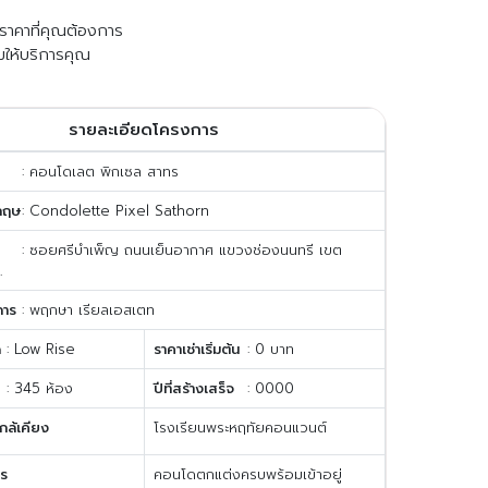
ับราคาที่คุณต้องการ
มให้บริการคุณ
รายละเอียดโครงการ
: คอนโดเลต พิกเซล สาทร
กฤษ
: Condolette Pixel Sathorn
: ซอยศรีบำเพ็ญ ถนนเย็นอากาศ แขวงช่องนนทรี เขต
.
การ
: พฤกษา เรียลเอสเตท
ด
: Low Rise
ราคาเช่าเริ่มต้น
: 0 บาท
: 345 ห้อง
ปีที่สร้างเสร็จ
: 0000
กล้เคียง
โรงเรียนพระหฤทัยคอนแวนต์
าร
คอนโดตกแต่งครบพร้อมเข้าอยู่