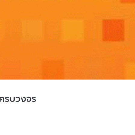
บครบวงจร