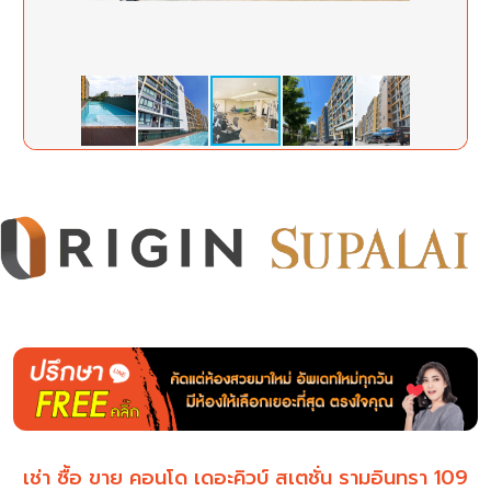
เช่า ซื้อ ขาย คอนโด เดอะคิวบ์ สเตชั่น รามอินทรา 109