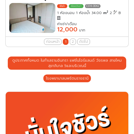
CS14-0042
2
1 ห้องนอน 1 ห้องน้ำ 34.00
m
2
B
ค่าเช่า/เดือน
12,000
บาท
ก่อนหน้า
1
2
ถัดไป
ดูประกาศทั้งหมด ในทำเลรามอินทรา แฟชั่นไอร์แลนด์ วัชรพล สายไหม
สุขาภิบาล 5และบริเวณนี้
โรงพยาบาลนพรัตนราชธานี