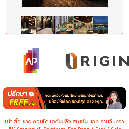
เช่า ซื้อ ขาย คอนโด เจดับบลิว สเตชั่น แอท รามอินทรา