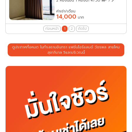
2 ห้องนอน 1 ห้องน้ำ 47.50
m
7
ค่าเช่า/เดือน
14,000
บาท
ก่อนหน้า
1
2
ถัดไป
ดูประกาศทั้งหมด ในทำเลรามอินทรา แฟชั่นไอร์แลนด์ วัชรพล สายไหม
สุขาภิบาล 5และบริเวณนี้