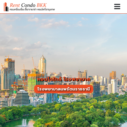
คอนโดใกล้ โรงพยาบาล
โรงพยาบาลนพรัตนราชธานี