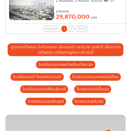
2 ห้องนอน 2 ห้องน้ำ 103.00
m
27
ราคาขาย
29,870,000
บาท
ก่อนหน้า
1
2
ถัดไป
ดูประกาศทั้งหมด ในทำเลสาทร ช่องนนทรี นราธิวาส สุรศักดิ์ เย็นอากาศ
เจริญกรุง เจริญราษฎร์และบริเวณนี้
โรงเรียนกรุงเทพคริสเตียนวิทยาลัย
โรงเรียนเซนต์ โยเซฟคอนเวนต์
โรงพยาบาลกรุงเทพคริสเตียน
โรงเรียนนานาชาติโชรส์เบอรี
โรงพยาบาลบีเอ็นเอช
โรงพยาบาลเซนต์หลุยส์
โรงพยาบาลเลิดสิน