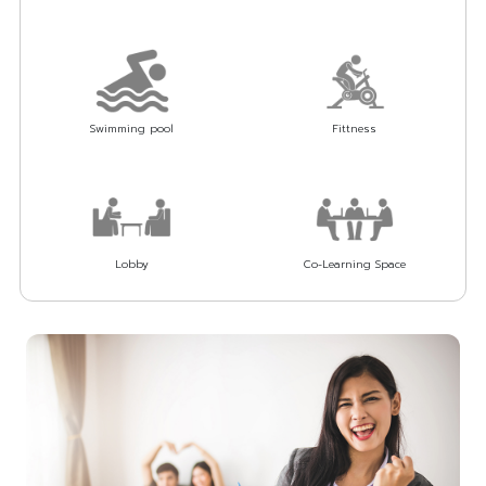
Swimming pool
Fittness
Lobby
Co-Learning Space