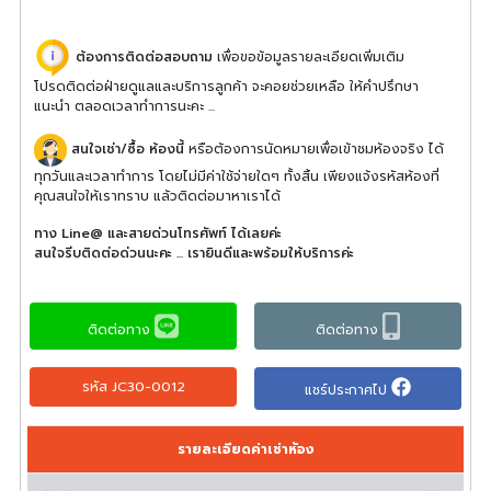
ต้องการติดต่อสอบถาม
เพื่อขอข้อมูลรายละเอียดเพิ่มเติม
โปรดติดต่อฝ่ายดูแลและบริการลูกค้า จะคอยช่วยเหลือ ให้คำปรึกษา
แนะนำ ตลอดเวลาทำการนะคะ ...
สนใจเช่า/ซื้อ ห้องนี้
หรือต้องการนัดหมายเพื่อเข้าชมห้องจริง ได้
ทุกวันและเวลาทำการ โดยไม่มีค่าใช้จ่ายใดๆ ทั้งสิ้น เพียงแจ้งรหัสห้องที่
คุณสนใจให้เราทราบ แล้วติดต่อมาหาเราได้
ทาง Line@ และสายด่วนโทรศัพท์ ได้เลยค่ะ
สนใจรีบติดต่อด่วนนะคะ ... เรายินดีและพร้อมให้บริการค่ะ
ติดต่อทาง
ติดต่อทาง
รหัส JC30-0012
แชร์ประกาศไป
รายละเอียดค่าเช่าห้อง