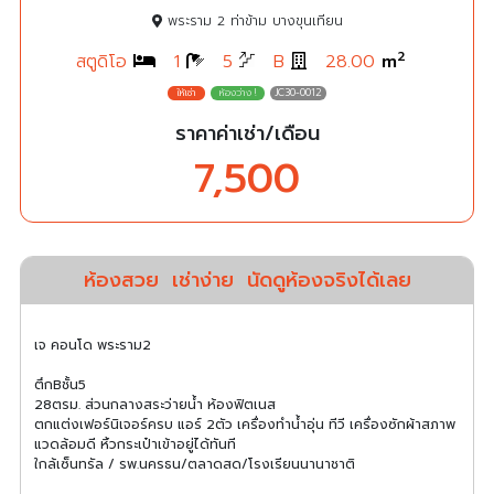
พระราม 2 ท่าข้าม บางขุนเทียน
2
สตูดิโอ
1
5
B
28.00
m
JC30-0012
ราคาค่าเช่า/เดือน
7,500
ห้องสวย
เช่าง่าย
นัดดูห้องจริงได้เลย
เจ คอนโด พระราม2
ตึกBชั้น5
28ตรม. ส่วนกลางสระว่ายน้ำ ห้องฟิตเนส
ตกแต่งเฟอร์นิเจอร์ครบ แอร์ 2ตัว เครื่องทำน้ำอุ่น ทีวี เครื่องซักผ้าสภาพ
แวดล้อมดี หิ้วกระเป๋าเข้าอยู่ได้ทันที
ใกล้เซ็นทรัล / รพ.นครธน/ตลาดสด/โรงเรียนนานาชาติ