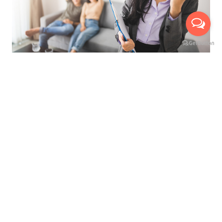
ที่สุดของการบริการ เพื่ออำนวยความสะดวกสูงสุด
นัดหมายเข้าชมห้องจริงกับเรา ได้ถึง 3 ช่องทาง
บริการให้คำปรึกษาแนะนำ ฟรี !
มีเจ้าหน้าที่พาเยี่ยมชมห้อง ฟรี !
เห็นห้องจริง ก่อนทำสัญญาเช่า
ไม่เสียค่าใช้จ่ายใดๆ ก่อนทำสัญญาเช่า
เลือกชมห้องสูงสุดได้ถึง 3 ห้อง
ดูแลและบริการตลอดอายุสัญญาเช่า
เลือกดูและเปรียบเทียบห้องเช่าอื่น