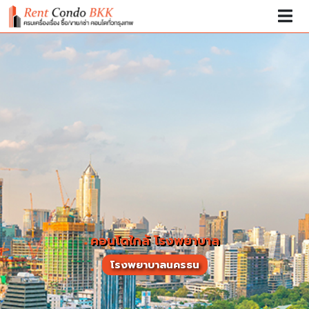
คอนโดใกล้ โรงพยาบาล
โรงพยาบาลนครธน