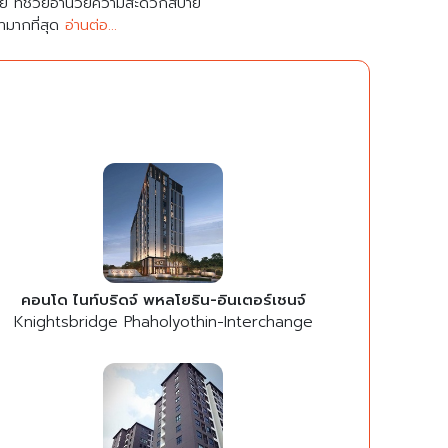
มาย ที่ช่วยอำนวยความสะดวกสบาย
คามากที่สุด
อ่านต่อ...
คอนโด ไนท์บริดจ์ พหลโยธิน-อินเตอร์เชนจ์
Knightsbridge Phaholyothin-Interchange