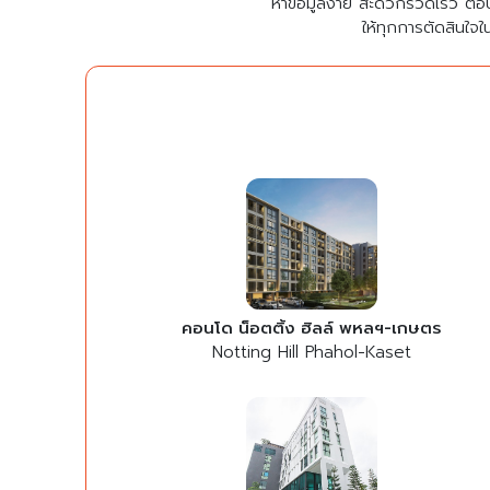
หาข้อมูลง่าย สะดวกรวดเร็ว ตอ
ให้ทุกการตัดสินใจใ
คอนโด น็อตติ้ง ฮิลล์ พหลฯ-เกษตร
Notting Hill Phahol-Kaset