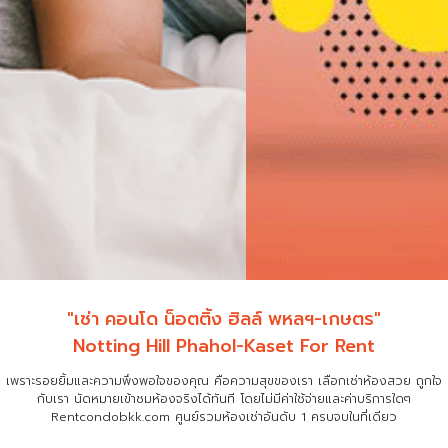
"เช่า คอนโด น็อตติ้ง ฮิลล์ พหลฯ-เกษตร"
Notting Hill Phahol-Kaset For Rent
เพราะรอยยิ้มและความพึงพอใจของคุณ คือความสุขของเรา เลือกเช่าห้องสวย ถูกใจ
กับเรา
นัดหมายเข้าชมห้องจริงได้ทันที โดยไม่มีค่าใช้จ่ายและค่าบริการใดๆ
Rentcondobkk.com ศูนย์รวมห้องเช่าอันดับ 1 ครบจบในที่เดียว