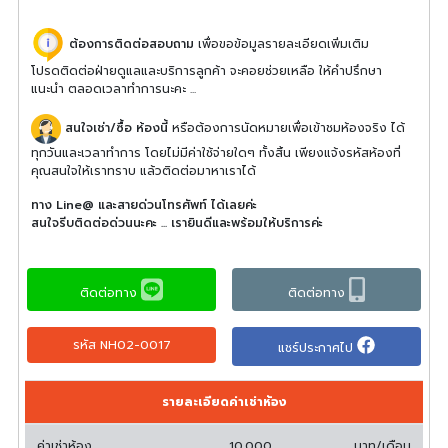
ต้องการติดต่อสอบถาม
เพื่อขอข้อมูลรายละเอียดเพิ่มเติม
โปรดติดต่อฝ่ายดูแลและบริการลูกค้า จะคอยช่วยเหลือ ให้คำปรึกษา
แนะนำ ตลอดเวลาทำการนะคะ ...
สนใจเช่า/ซื้อ ห้องนี้
หรือต้องการนัดหมายเพื่อเข้าชมห้องจริง ได้
ทุกวันและเวลาทำการ โดยไม่มีค่าใช้จ่ายใดๆ ทั้งสิ้น เพียงแจ้งรหัสห้องที่
คุณสนใจให้เราทราบ แล้วติดต่อมาหาเราได้
ทาง Line@ และสายด่วนโทรศัพท์ ได้เลยค่ะ
สนใจรีบติดต่อด่วนนะคะ ... เรายินดีและพร้อมให้บริการค่ะ
ติดต่อทาง
ติดต่อทาง
รหัส NH02-0017
แชร์ประกาศไป
รายละเอียดค่าเช่าห้อง
ค่าเช่าห้อง
10,000
บาท/เดือน