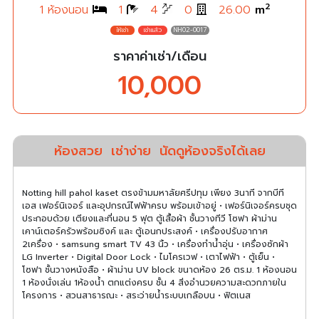
2
1 ห้องนอน
1
4
0
26.00
m
NH02-0017
ราคาค่าเช่า/เดือน
10,000
ห้องสวย
เช่าง่าย
นัดดูห้องจริงได้เลย
Notting hill pahol kaset ตรงข้ามมหาลัยศรีปทุม เพียง 3นาที จากบีที
เอส เฟอร์นิเจอร์ และอุปกรณ์ไฟฟ้าครบ พร้อมเข้าอยู่ • เฟอร์นิเจอร์ครบชุด
ประกอบด้วย เตียงและที่นอน 5 ฟุต ตู้เสื้อผ้า ชั้นวางทีวี โซฟา ผ้าม่าน
เคาน์เตอร์ครัวพร้อมซิงค์ และ ตู้เอนกประสงค์ • เครื่องปรับอากาศ
2เครื่อง • samsung smart TV 43 นิ้ว • เครื่องทำน้ำอุ่น • เครื่องซักผ้า
LG Inverter • Digital Door Lock • ไมโครเวฟ • เตาไฟฟ้า • ตู้เย็น •
โซฟา ชั้นวางหนังสือ • ผ้าม่าน UV block ขนาดห้อง 26 ตร.ม. 1 ห้องนอน
1 ห้องนั่งเล่น 1ห้องน้ำ ตกแต่งครบ ชั้น 4 สิ่งอำนวยความสะดวกภายใน
โครงการ • สวนสาธารณะ • สระว่ายน้ำระบบเกลือบน • ฟิตเนส