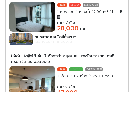
SOS36-0138
2
1 ห้องนอน 1 ห้องน้ำ 47.00
m
14
ฺB
ค่าเช่า/เดือน
28,000
บาท
ดูประกาศคอนโดนี้ทั้งหมด
เลือกดูประกาศคอนโดนี้
ให้เช่า Liv@49 ชั้น 3 ห้องกว้า อยู่สบาย มาพร้อมการตกแต่งที่
ครบครัน สนใจจองเลย
LS4936-0080
2
2 ห้องนอน 2 ห้องน้ำ 75.00
m
3
ค่าเช่า/เดือน
47,900
บาท
ดูประกาศคอนโดนี้ทั้งหมด
เลือกดูประกาศคอนโดนี้
ให้เช่า The Base Phetchaburi–Thonglor ห้องแต่งน่าอยู่
สิ่งอำนวยความสะดวกครบ เฟอร์ เครื่องใช้ไฟฟ้าครบ จองเลย
BPT18-0096