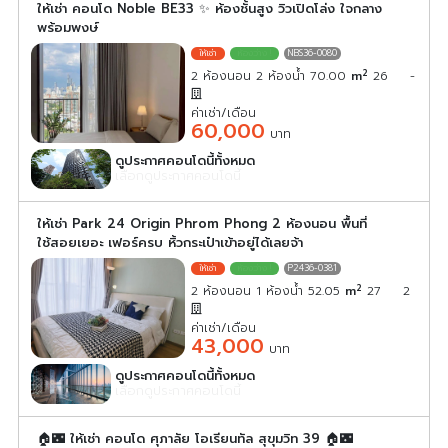
ให้เช่า คอนโด Noble BE33 ✨ ห้องชั้นสูง วิวเปิดโล่ง ใจกลาง
พร้อมพงษ์
NBS36-0080
2
2 ห้องนอน 2 ห้องน้ำ 70.00
m
26
-
ค่าเช่า/เดือน
60,000
บาท
ดูประกาศคอนโดนี้ทั้งหมด
เลือกดูประกาศคอนโดนี้
ให้เช่า Park 24 Origin Phrom Phong 2 ห้องนอน พื้นที่
ใช้สอยเยอะ เฟอร์ครบ หิ้วกระเป๋าเข้าอยู่ได้เลยจ้า
P2436-0381
2
2 ห้องนอน 1 ห้องน้ำ 52.05
m
27
2
ค่าเช่า/เดือน
43,000
บาท
ดูประกาศคอนโดนี้ทั้งหมด
เลือกดูประกาศคอนโดนี้
🏠🌃 ให้เช่า คอนโด ศุภาลัย โอเรียนทัล สุขุมวิท 39 🏠🌃