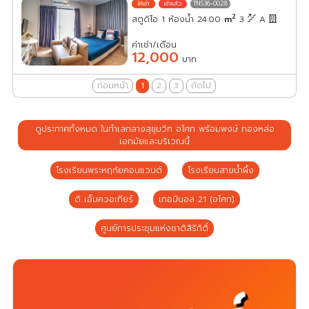
TNS36-0028
2
สตูดิโอ 1 ห้องน้ำ 24.00
m
3
A
ค่าเช่า/เดือน
12,000
บาท
ก่อนหน้า
1
2
3
ถัดไป
ดูประกาศทั้งหมด ในทำเลกลางสุขุมวิท อโศก พร้อมพงษ์ ทองหล่อ
เอกมัยและบริเวณนี้
โรงเรียนพระหฤทัยคอนแวนต์
โรงเรียนสายน้ำผึ้ง
ดิ เอ็มควอเทียร์
เทอมินอล 21 (อโศก)
ศูนย์การประชุมแห่งชาติสิริกิติ์