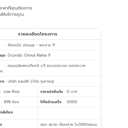
ับราคาที่คุณต้องการ
มให้บริการคุณ
รายละเอียดโครงการ
: ดีคอนโด อ่อนนุช - พระราม 9
กฤษ
: Dcondo Onnut Rama 9
: ถนนเฉลิมพระเกียรติ ร.9 แขวงประเวศ เขตประเวศ
คร
การ
: บริษัท แสนสิริ จำกัด (มหาชน)
ด
: Low Rise
ราคาเช่าเริ่มต้น
: 0 บาท
: 498 ห้อง
ปีที่สร้างเสร็จ
: 0000
กล้เคียง
าร
สงบ สบาย เรียบง่าย ในวิถีชีวิตแบบ