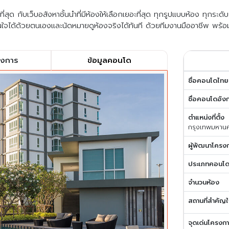
สุด กับเว็บอสังหาชั้นนำที่มีห้องให้เลือกเยอะที่สุด ทุกรูปแบบห้อง ทุกระด
ใจได้ด้วยตนเองและนัดหมายดูห้องจริงได้ทันที ด้วยทีมงานมืออาชีพ พร้อ
รงการ
ข้อมูลคอนโด
ชื่อคอนโดไทย
ชื่อคอนโดอัง
ตำแหน่งที่ตั้ง
กรุงเทพมหาน
ผู้พัฒนาโครง
ประเภทคอนโ
จำนวนห้อง
สถานที่สำคัญใ
จุดเด่นโครงก