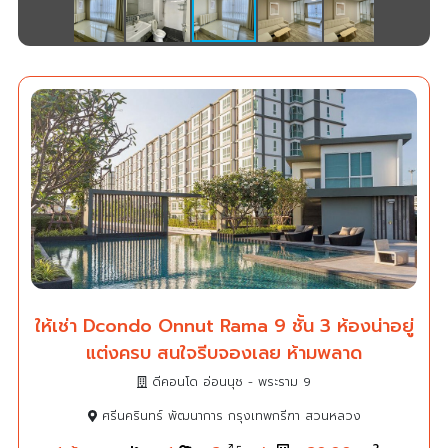
ให้เช่า Dcondo Onnut Rama 9 ชั้น 3 ห้องน่าอยู่
แต่งครบ สนใจรีบจองเลย ห้ามพลาด
ดีคอนโด อ่อนนุช - พระราม 9
ศรีนครินทร์ พัฒนาการ กรุงเทพกรีฑา สวนหลวง