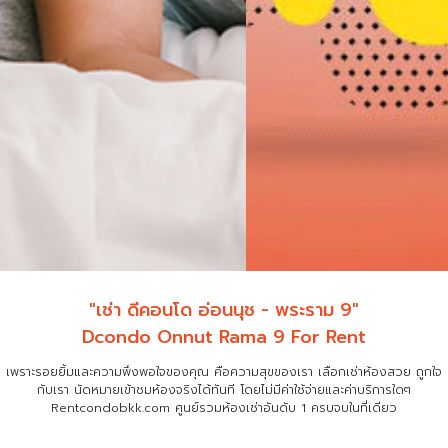
"เช่า ดีคอนโด อ่อนนุช - พระราม 9"
Dcondo Onnut Rama 9 For Rent
เพราะรอยยิ้มและความพึงพอใจของคุณ คือความสุขของเรา เลือกเช่าห้องสวย ถูกใจ
กับเรา
นัดหมายเข้าชมห้องจริงได้ทันที โดยไม่มีค่าใช้จ่ายและค่าบริการใดๆ
Rentcondobkk.com ศูนย์รวมห้องเช่าอันดับ 1 ครบจบในที่เดียว