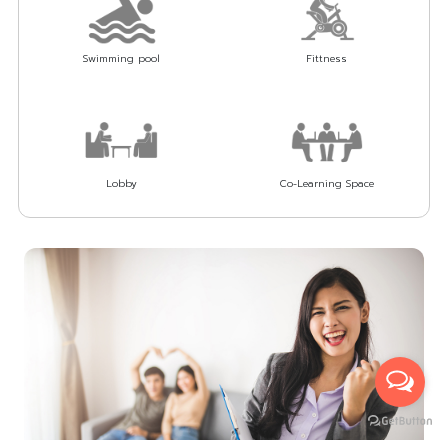
Swimming pool
Fittness
Lobby
Co-Learning Space