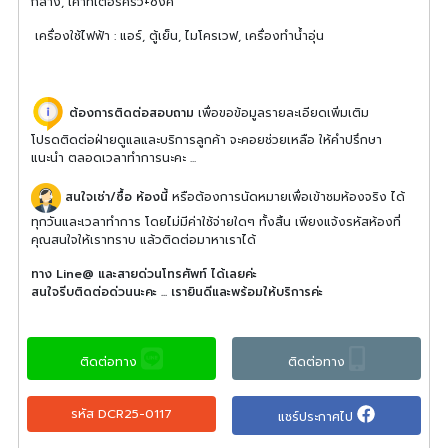
กลาง, เคาท์เตอร์ครัว+ซิงค์
เครื่องใช้ไฟฟ้า : แอร์, ตู้เย็น, ไมโครเวฟ, เครื่องทำน้ำอุ่น
ต้องการติดต่อสอบถาม
เพื่อขอข้อมูลรายละเอียดเพิ่มเติม
โปรดติดต่อฝ่ายดูแลและบริการลูกค้า จะคอยช่วยเหลือ ให้คำปรึกษา
แนะนำ ตลอดเวลาทำการนะคะ ...
สนใจเช่า/ซื้อ ห้องนี้
หรือต้องการนัดหมายเพื่อเข้าชมห้องจริง ได้
ทุกวันและเวลาทำการ โดยไม่มีค่าใช้จ่ายใดๆ ทั้งสิ้น เพียงแจ้งรหัสห้องที่
คุณสนใจให้เราทราบ แล้วติดต่อมาหาเราได้
ทาง Line@ และสายด่วนโทรศัพท์ ได้เลยค่ะ
สนใจรีบติดต่อด่วนนะคะ ... เรายินดีและพร้อมให้บริการค่ะ
ติดต่อทาง
ติดต่อทาง
รหัส DCR25-0117
แชร์ประกาศไป