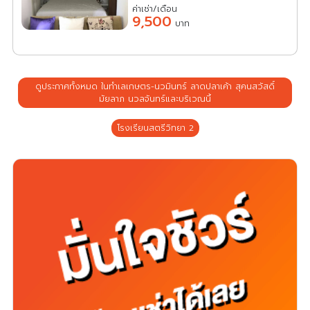
ค่าเช่า/เดือน
9,500
บาท
ดูประกาศทั้งหมด ในทำเลเกษตร-นวมินทร์ ลาดปลาเค้า สุคนสวัสดิ์
มัยลาภ นวลจันทร์และบริเวณนี้
โรงเรียนสตรีวิทยา 2