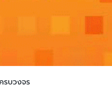
บครบวงจร