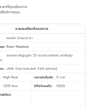
ับราคาที่คุณต้องการ
มให้บริการคุณ
รายละเอียดโครงการ
: คอนโด บ้านนวธารา
กฤษ
: Baan Navatara
: ซอยประเสริฐมนูกิจ 33 แขวงนวลจันทร์ เขตบึงกุ่ม
คร
การ
: บริษัท บ้านราชประสงค์ จำกัด (มหาชน)
ด
: High Rise
ราคาเช่าเริ่มต้น
: 0 บาท
: 1,019 ห้อง
ปีที่สร้างเสร็จ
: 0000
กล้เคียง