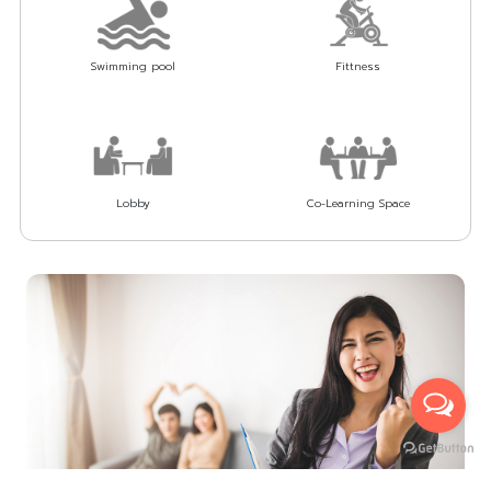
Swimming pool
Fittness
Lobby
Co-Learning Space