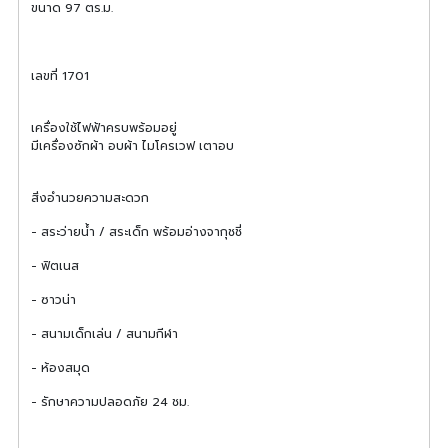
ขนาด 97 ตร.ม.
เลขที่ 1701
เครื่องใช้ไฟฟ้าครบพร้อมอยู่
มีเครื่องซักผ้า อบผ้า ไมโครเวฟ เตาอบ
สิ่งอำนวยความสะดวก
- สระว่ายน้ำ / สระเด็ก พร้อมอ่างจากุชชี่
- ฟิตเนส
- ซาวน่า
- สนามเด็กเล่น / สนามกีฬา
- ห้องสมุด
- รักษาความปลอดภัย 24 ชม.