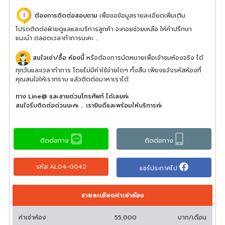
ต้องการติดต่อสอบถาม
เพื่อขอข้อมูลรายละเอียดเพิ่มเติม
โปรดติดต่อฝ่ายดูแลและบริการลูกค้า จะคอยช่วยเหลือ ให้คำปรึกษา
แนะนำ ตลอดเวลาทำการนะคะ ...
สนใจเช่า/ซื้อ ห้องนี้
หรือต้องการนัดหมายเพื่อเข้าชมห้องจริง ได้
ทุกวันและเวลาทำการ โดยไม่มีค่าใช้จ่ายใดๆ ทั้งสิ้น เพียงแจ้งรหัสห้องที่
คุณสนใจให้เราทราบ แล้วติดต่อมาหาเราได้
ทาง Line@ และสายด่วนโทรศัพท์ ได้เลยค่ะ
สนใจรีบติดต่อด่วนนะคะ ... เรายินดีและพร้อมให้บริการค่ะ
ติดต่อทาง
ติดต่อทาง
รหัส AL04-0042
แชร์ประกาศไป
รายละเอียดค่าเช่าห้อง
ค่าเช่าห้อง
55,000
บาท/เดือน