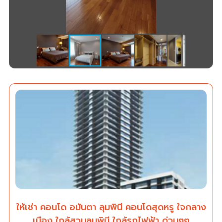
ให้เช่า คอนโด อมันตา ลุมพินี คอนโดสุดหรู ใจกลาง
เมือง ใกล้สวนลุมพินี ใกล้รถไฟฟ้า ด่วนๆๆ