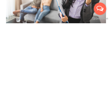
ที่สุดของการบริการ เพื่ออำนวยความสะดวกสูงสุด
นัดหมายเข้าชมห้องจริงกับเรา ได้ถึง 3 ช่องทาง
บริการให้คำปรึกษาแนะนำ ฟรี !
มีเจ้าหน้าที่พาเยี่ยมชมห้อง ฟรี !
เห็นห้องจริง ก่อนทำสัญญาเช่า
ไม่เสียค่าใช้จ่ายใดๆ ก่อนทำสัญญาเช่า
เลือกชมห้องสูงสุดได้ถึง 3 ห้อง
ดูแลและบริการตลอดอายุสัญญาเช่า
เลือกดูและเปรียบเทียบห้องเช่าอื่น
Supalai Casa Riva Vista 2