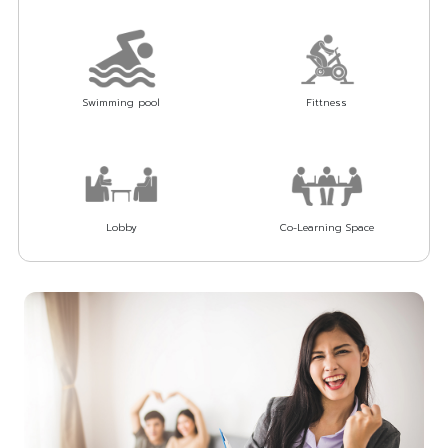
Swimming pool
Fittness
Lobby
Co-Learning Space