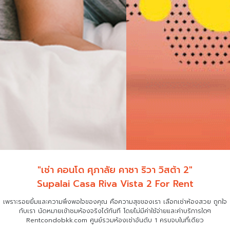
"เช่า คอนโด ศุภาลัย คาซา ริวา วิสต้า 2"
Supalai Casa Riva Vista 2 For Rent
เพราะรอยยิ้มและความพึงพอใจของคุณ คือความสุขของเรา เลือกเช่าห้องสวย ถูกใจ
กับเรา
นัดหมายเข้าชมห้องจริงได้ทันที โดยไม่มีค่าใช้จ่ายและค่าบริการใดๆ
Rentcondobkk.com ศูนย์รวมห้องเช่าอันดับ 1 ครบจบในที่เดียว