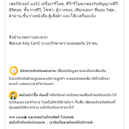
เฟอร์นิเจอร์ แอร์2 เครื่อง+รีโมท, ทีวี+รีโมท,กล่องรับสัญญานทีวี
ดิจิตอล, ชั้นวางทีวี, โซฟา, ตู้วางของ, เตียงนอน+ ที่นอน 5ฟุต ,
ผ้าม่าน,ชั้นวางหนังสือ ตู้เสือผ้า และโต๊ะเครื่องแป้ง
สิ่งอำนวยความสะดวก
ฟิตเนส Key Card ระบบรักษาความปลอดภัย 24 ชม.
ต้องการติดต่อสอบถาม
เพื่อขอข้อมูลรายละเอียดเพิ่มเติม
โปรดติดต่อฝ่ายดูแลและบริการลูกค้า จะคอยช่วยเหลือ ให้คำปรึกษา
แนะนำ ตลอดเวลาทำการนะคะ ...
สนใจเช่า/ซื้อ ห้องนี้
หรือต้องการนัดหมายเพื่อเข้าชมห้องจริง ได้
ทุกวันและเวลาทำการ โดยไม่มีค่าใช้จ่ายใดๆ ทั้งสิ้น เพียงแจ้งรหัสห้องที่
คุณสนใจให้เราทราบ แล้วติดต่อมาหาเราได้
ทาง Line@ และสายด่วนโทรศัพท์ ได้เลยค่ะ
สนใจรีบติดต่อด่วนนะคะ ... เรายินดีและพร้อมให้บริการค่ะ