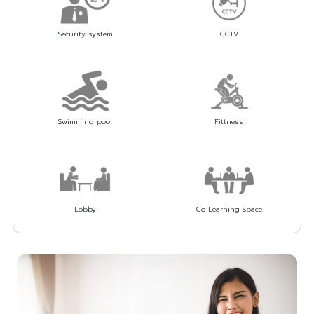
Security system
CCTV
Swimming pool
Fittness
Lobby
Co-Learning Space