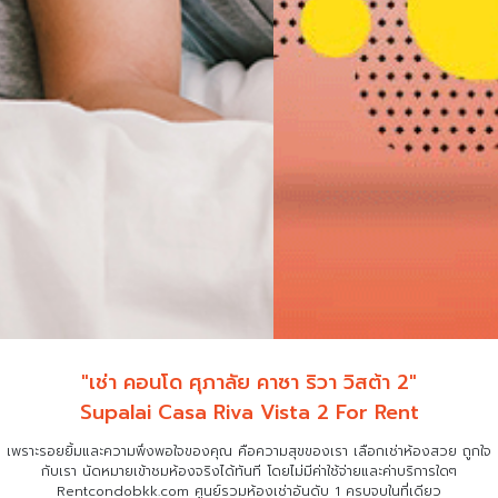
"เช่า คอนโด ศุภาลัย คาซา ริวา วิสต้า 2"
Supalai Casa Riva Vista 2 For Rent
เพราะรอยยิ้มและความพึงพอใจของคุณ คือความสุขของเรา เลือกเช่าห้องสวย ถูกใจ
กับเรา
นัดหมายเข้าชมห้องจริงได้ทันที โดยไม่มีค่าใช้จ่ายและค่าบริการใดๆ
Rentcondobkk.com ศูนย์รวมห้องเช่าอันดับ 1 ครบจบในที่เดียว