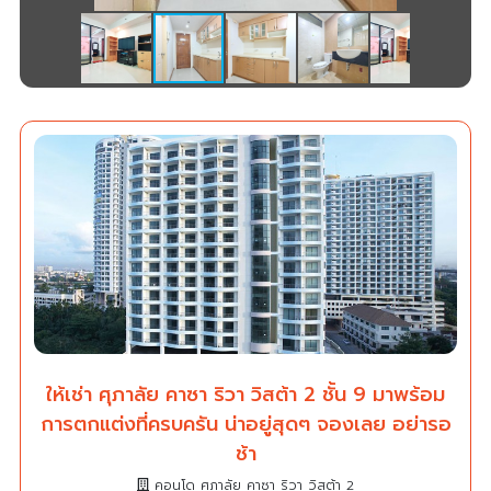
ให้เช่า ศุภาลัย คาซา ริวา วิสต้า 2 ชั้น 9 มาพร้อม
การตกแต่งที่ครบครัน น่าอยู่สุดๆ จองเลย อย่ารอ
ช้า
คอนโด ศุภาลัย คาซา ริวา วิสต้า 2