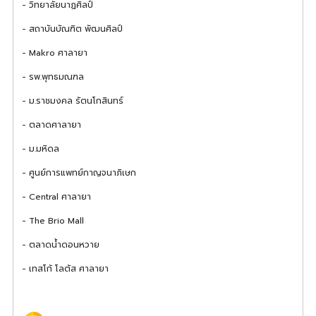
- วิทยาลัยนาฏศิลป์
- สถาบันบัณฑิต พัฒนศิลป์
- Makro ศาลายา
- รพ.พุทธมณฑล
- ม.ราชมงคล รัตนโกสินทร์
- ตลาดศาลายา
- ม.มหิดล
- ศูนย์การแพทย์กาญจนาภิเษก
- Central ศาลายา
- The Brio Mall
- ตลาดน้ำดอนหวาย
- เทสโก้ โลตัส ศาลายา