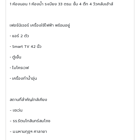
1 ห้องนอน 1 ห้องน้ำ ระเบียง 33 ตรม. ชั้น 4 ตึก 4 วิวคลับเฮ้าส์
เฟอร์นิเจอร์ เครื่องใช้ไฟฟ้า พร้อมอยู่
• แอร์ 2 ตัว
• Smart TV 42 นิ้ว
• ตู้เย็น
• ไมโครเวฟ
• เครื่องทำน้ำอุ่น
สถานที่สำคัญใกล้เคียง
- เซเว่น
- รร.รัตนโกสินทร์สมโภช
- ม.มหามกุฏฯ ศาลายา