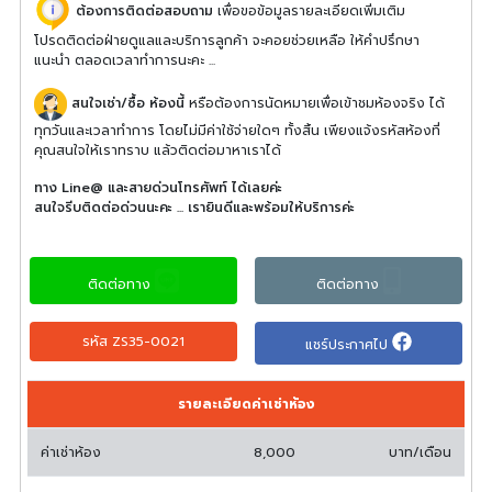
ต้องการติดต่อสอบถาม
เพื่อขอข้อมูลรายละเอียดเพิ่มเติม
โปรดติดต่อฝ่ายดูแลและบริการลูกค้า จะคอยช่วยเหลือ ให้คำปรึกษา
แนะนำ ตลอดเวลาทำการนะคะ ...
สนใจเช่า/ซื้อ ห้องนี้
หรือต้องการนัดหมายเพื่อเข้าชมห้องจริง ได้
ทุกวันและเวลาทำการ โดยไม่มีค่าใช้จ่ายใดๆ ทั้งสิ้น เพียงแจ้งรหัสห้องที่
คุณสนใจให้เราทราบ แล้วติดต่อมาหาเราได้
ทาง Line@ และสายด่วนโทรศัพท์ ได้เลยค่ะ
สนใจรีบติดต่อด่วนนะคะ ... เรายินดีและพร้อมให้บริการค่ะ
ติดต่อทาง
ติดต่อทาง
รหัส ZS35-0021
แชร์ประกาศไป
รายละเอียดค่าเช่าห้อง
ค่าเช่าห้อง
8,000
บาท/เดือน