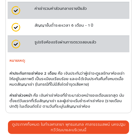
ค่าเช่ารวมค่าส่วนกลางรายปีแล้ว
สัญญาขั้นต่ำระยะเวลา 6 เดือน - 1 ปี
รูปจริงห้องจริงผ่านการตรวจสอบแล้ว
หมายเหตุ:
ค่าประกันการเช่าห้อง 2 เดือน
คือ เงินประกันว่าผู้เช่าจะดูแลรักษาห้องเช่า
ให้อยู่ในสภาพดี เป็นระเบียบเรียบร้อย และจะได้เงินประกันคืนทั้งหมดเมื่อ
หมดสัญญาเช่า (ในกรณีที่ไม่มีสิ่งใดชำรุดเสียหาย)
ค่าเช่าล่วงหน้า
คือ เงินค่าเช่าห้องที่ชำระมาล่วงหน้าของเดือนแรกสุด นับ
ตั้งแต่วันแรกที่เริ่มสัญญาเช่า และผู้เช่าจะเริ่มชำระค่าเช่าห้อง (รายเดือน
ปกติ) ในเดือนถัดไป ตามวันที่ระบุในสัญญาเช่าห้อง
ดูประกาศทั้งหมด ในทำเลศาลายา พุทธมณฑล ศาลาธรรมสพน์ นครปฐม
ทวีวัฒนาและบริเวณนี้