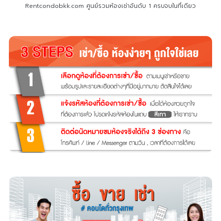
Rentcondobkk.com ศูนย์รวมห้องเช่าอันดับ 1 ครบจบในที่เดียว