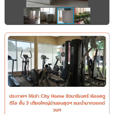
ประกาศๆ ให้เช่า City Home รัตนาธิเบศร์ ห้องสตู
ดิโอ ชั้น 3 เตียงใหญ่น่านอนสุดๆ แนะนำมากจองด่
วนๆ