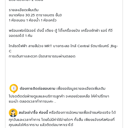
รายละเอียดเพิ่มเติม
ขนาดห้อง 30.25 ตารางเมตร ชั้น3
1 ห้องนอน 1 ห้องน้ำ 1 ห้องครัว
พร้อมเฟอร์นิเจอร์ ดังนี้ เตียง ตู้ โต๊ะเครื่องแป้ง เครื่องซักผ้า แอร์ ทีวี
จอดรถได้ 1 คัน
ใกล้รถไฟฟ้า สายสีม่วง MRT บางกระสอ ใกล้ Central รัตนาธิเบศร์ ,Big-
C
การเดินทางสะดวก มีรถสาธารณะผ่านตลอด
ต้องการติดต่อสอบถาม
เพื่อขอข้อมูลรายละเอียดเพิ่มเติม
โปรดติดต่อฝ่ายดูแลและบริการลูกค้า จะคอยช่วยเหลือ ให้คำปรึกษา
แนะนำ ตลอดเวลาทำการนะคะ ...
สนใจเช่า/ซื้อ ห้องนี้
หรือต้องการนัดหมายเพื่อเข้าชมห้องจริง ได้
ทุกวันและเวลาทำการ โดยไม่มีค่าใช้จ่ายใดๆ ทั้งสิ้น เพียงแจ้งรหัสห้องที่
คุณสนใจให้เราทราบ แล้วติดต่อมาหาเราได้