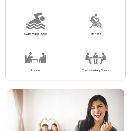
Swimming pool
Fittness
Lobby
Co-Learning Space