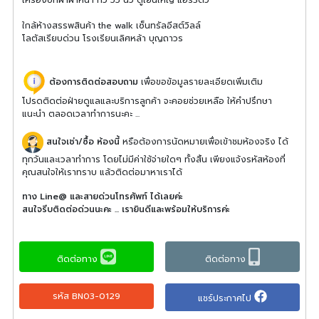
ใกล้ห้างสรรพสินค้า the walk เซ็นทรัลอีสต์วิลล์
โลตัสเรียบด่วน โรงเรียนเลิศหล้า บุญถาวร
ต้องการติดต่อสอบถาม
เพื่อขอข้อมูลรายละเอียดเพิ่มเติม
โปรดติดต่อฝ่ายดูแลและบริการลูกค้า จะคอยช่วยเหลือ ให้คำปรึกษา
แนะนำ ตลอดเวลาทำการนะคะ ...
สนใจเช่า/ซื้อ ห้องนี้
หรือต้องการนัดหมายเพื่อเข้าชมห้องจริง ได้
ทุกวันและเวลาทำการ โดยไม่มีค่าใช้จ่ายใดๆ ทั้งสิ้น เพียงแจ้งรหัสห้องที่
คุณสนใจให้เราทราบ แล้วติดต่อมาหาเราได้
ทาง Line@ และสายด่วนโทรศัพท์ ได้เลยค่ะ
สนใจรีบติดต่อด่วนนะคะ ... เรายินดีและพร้อมให้บริการค่ะ
ติดต่อทาง
ติดต่อทาง
รหัส BN03-0129
แชร์ประกาศไป