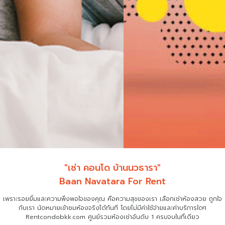
"เช่า คอนโด บ้านนวธารา"
Baan Navatara For Rent
เพราะรอยยิ้มและความพึงพอใจของคุณ คือความสุขของเรา เลือกเช่าห้องสวย ถูกใจ
กับเรา
นัดหมายเข้าชมห้องจริงได้ทันที โดยไม่มีค่าใช้จ่ายและค่าบริการใดๆ
Rentcondobkk.com ศูนย์รวมห้องเช่าอันดับ 1 ครบจบในที่เดียว