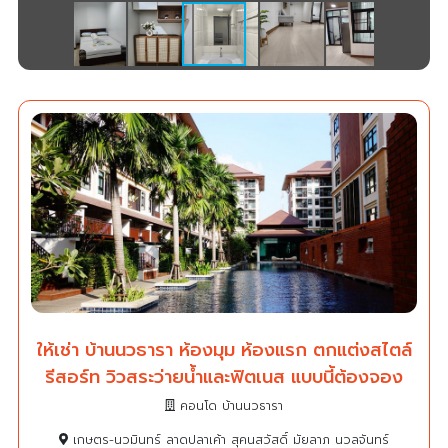
ให้เช่า บ้านนวธารา ห้องมุม ห้องแรก ตกแต่งสไตล์
รีสอร์ท วิวสระว่ายน้ำและฟิตเนส แบบนี้ต้องจอง
คอนโด บ้านนวธารา
เกษตร-นวมินทร์ ลาดปลาเค้า สุคนสวัสดิ์ มัยลาภ นวลจันทร์