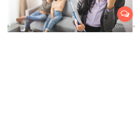
ที่สุดของการบริการ เพื่ออำนวยความสะดวกสูงสุด
นัดหมายเข้าชมห้องจริงกับเรา ได้ถึง 3 ช่องทาง
บริการให้คำปรึกษาแนะนำ ฟรี !
มีเจ้าหน้าที่พาเยี่ยมชมห้อง ฟรี !
เห็นห้องจริง ก่อนทำสัญญาเช่า
ไม่เสียค่าใช้จ่ายใดๆ ก่อนทำสัญญาเช่า
เลือกชมห้องสูงสุดได้ถึง 3 ห้อง
ดูแลและบริการตลอดอายุสัญญาเช่า
เลือกดูและเปรียบเทียบห้องเช่าอื่น