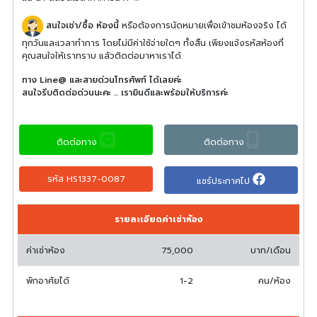
สนใจเช่า/ซื้อ ห้องนี้
หรือต้องการนัดหมายเพื่อเข้าชมห้องจริง ได้
ทุกวันและเวลาทำการ โดยไม่มีค่าใช้จ่ายใดๆ ทั้งสิ้น เพียงแจ้งรหัสห้องที่
คุณสนใจให้เราทราบ แล้วติดต่อมาหาเราได้
ทาง Line@ และสายด่วนโทรศัพท์ ได้เลยค่ะ
สนใจรีบติดต่อด่วนนะคะ ... เรายินดีและพร้อมให้บริการค่ะ
ติดต่อทาง
ติดต่อทาง
รหัส HS1337-0087
แชร์ประกาศไป
รายละเอียดค่าเช่าห้อง
ค่าเช่าห้อง
75,000
บาท/เดือน
พักอาศัยได้
1-2
คน/ห้อง