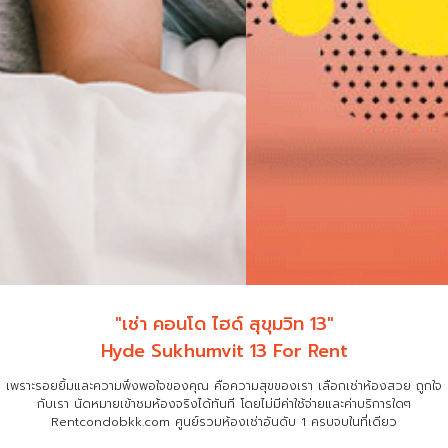
"เช่า คอนโด ไฮด์ สุขุมวิท 13"
Hyde Sukhumvit 13 For Rent
เพราะรอยยิ้มและความพึงพอใจของคุณ คือความสุขของเรา เลือกเช่าห้องสวย ถูกใจ
กับเรา
นัดหมายเข้าชมห้องจริงได้ทันที โดยไม่มีค่าใช้จ่ายและค่าบริการใดๆ
Rentcondobkk.com ศูนย์รวมห้องเช่าอันดับ 1 ครบจบในที่เดียว