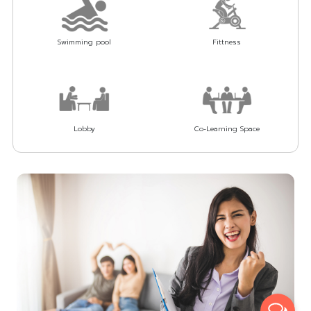
Swimming pool
Fittness
Lobby
Co-Learning Space