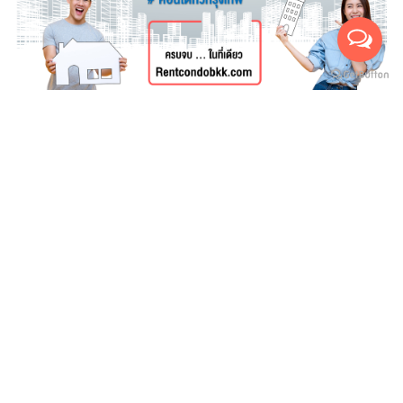
For rent
For sales
(สำหรับเช่า 0)
(สำหรับขาย 0)
ยังไม่มีประกาศ
บริษัทสายน้ำ ทองพันชั่ง จำกัด
SAINAM THONGPANCHUNG CO.,LTD
ที่อยู่ : 112/1 หมู่ 18 ซอยทรัพย์ไพลิน ถ.เชียงราก ต.คลองหนึ่ง อ.คลองหลวง
จ.ปทุมธานี 12120
Call Center Tel. : 02-157-8999