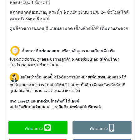
ห้องนั่งเล่น 1 ห้องครัว
สภาพแวดล้อมน่าอยู่ สระน้ำ ฟิตเนส ระบบ รปภ. 24 ชั่วโมง ใกล้
เซนทรัลรัตนาธิเบศน์
ศูนย์ราชการนนทบุรี เอสพลานาด เยื้องห้างบิ๊กซี เดินทางสะดวก
ต้องการติดต่อสอบถาม
เพื่อขอข้อมูลรายละเอียดเพิ่มเติม
โปรดติดต่อฝ่ายดูแลและบริการลูกค้า จะคอยช่วยเหลือ ให้คำปรึกษา
แนะนำ ตลอดเวลาทำการนะคะ ...
สนใจเช่า/ซื้อ ห้องนี้
หรือต้องการนัดหมายเพื่อเข้าชมห้องจริง ได้
ทุกวันและเวลาทำการ โดยไม่มีค่าใช้จ่ายใดๆ ทั้งสิ้น เพียงแจ้งรหัสห้องที่
คุณสนใจให้เราทราบ แล้วติดต่อมาหาเราได้
ทาง Line@ และสายด่วนโทรศัพท์ ได้เลยค่ะ
สนใจรีบติดต่อด่วนนะคะ ... เรายินดีและพร้อมให้บริการค่ะ
ติดต่อทาง
ติดต่อทาง