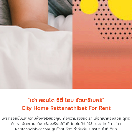
"เช่า คอนโด ซิตี้ โฮม รัตนาธิเบศร์"
City Home Rattanathibet For Rent
เพราะรอยยิ้มและความพึงพอใจของคุณ คือความสุขของเรา เลือกเช่าห้องสวย ถูกใจ
กับเรา
นัดหมายเข้าชมห้องจริงได้ทันที โดยไม่มีค่าใช้จ่ายและค่าบริการใดๆ
Rentcondobkk.com ศูนย์รวมห้องเช่าอันดับ 1 ครบจบในที่เดียว