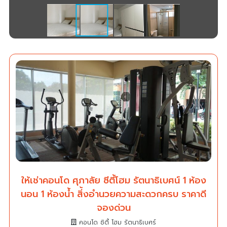
ให้เช่าคอนโด ศุภาลัย ซีตี้โฮม รัตนาธิเบศน์ 1 ห้อง
นอน 1 ห้องน้ำ สิ่้งอำนวยความสะดวกครบ ราคาดี
จองด่วน
คอนโด ซิตี้ โฮม รัตนาธิเบศร์