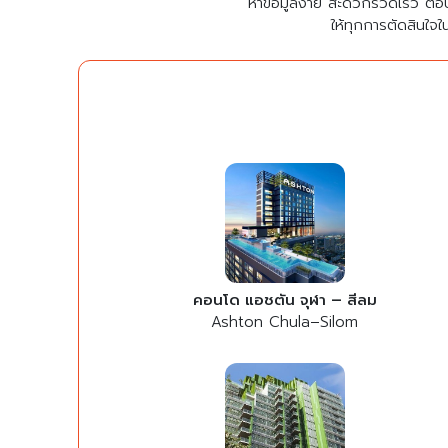
หาข้อมูลง่าย สะดวกรวดเร็ว ตอ
ให้ทุกการตัดสินใจใ
คอนโด แอชตัน จุฬา – สีลม
Ashton Chula–Silom