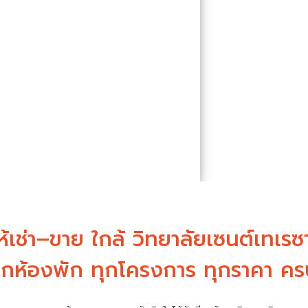
้เช่า–ขาย ใกล้ วิทยาลัยเซนต์เทเรซา
กห้องพัก ทุกโครงการ ทุกราคา ครบ