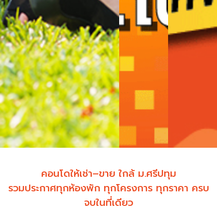
คอนโดให้เช่า–ขาย ใกล้ ม.ศรีปทุม
รวมประกาศทุกห้องพัก ทุกโครงการ ทุกราคา ครบ
จบในที่เดียว