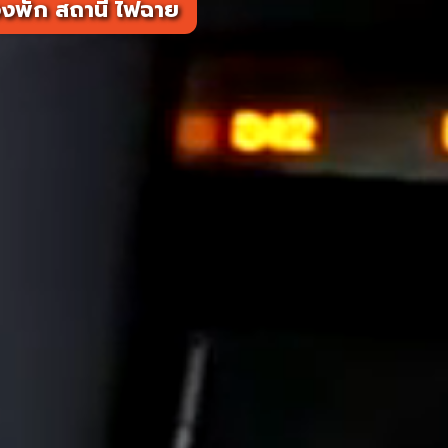
งพัก สถานี ไฟฉาย