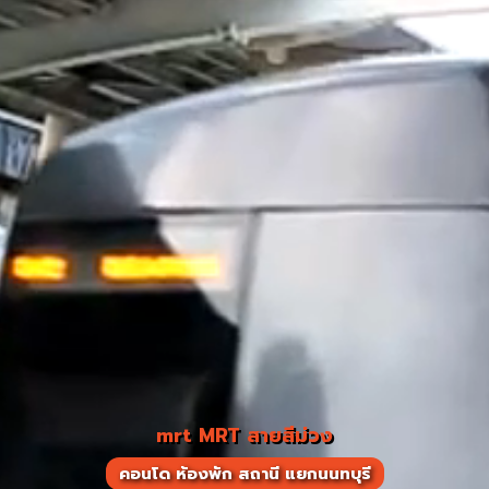
mrt MRT สายสีม่วง
คอนโด ห้องพัก สถานี แยกนนทบุรี