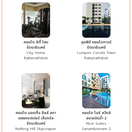
คอนโด ซิตี้ โฮม
ลุมพินี คอนโดทาวน์
รัตนาธิเบศร์
รัตนาธิเบศร์
City Home
Lumpini Condo Town
Rattanathibet
Rattanathibet
คอนโด นอตติ้ง ฮิลล์ สกา
คอนโด ไนซ์ สวีทส์
ยสแครปเปอร์ เซ็นทรัล
สนามบินน้ำ 2
รัตนาธิเบศร์
Nice Suites
Notting Hill Skyscraper
Sanambinnam 2