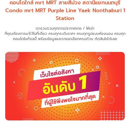
คอนโดใกล้ mrt MRT สายสีม่วง สถานีแยกนนทบุรี
Condo mrt MRT Purple Line Yaek Nonthaburi 1
Station
เรารวบรวมทุกการประกาศขาย / ให้เช่า
ที่คุณต้องการมาไว้ในที่เดียว
ครบทุกระดับราคา ครบทุกรูปแบบห้องนอน ครบทุก
คอนโดในทำเลนี้ พร้อมข้อมูลและรายละเอียดครบถ้วน ตัดสินใจได้เลย