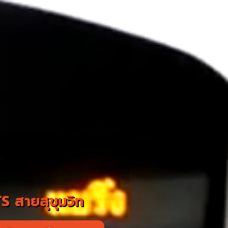
S สายสุขุมวิท