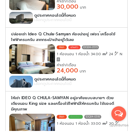
ค่าเช่า/เดือน
30,000
บาท
ดูประกาศคอนโดนี้ทั้งหมด
เลือกดูประกาศคอนโดนี้
ปล่อยเช่า Ideo Q Chula-Samyan ห้องน่าอยู่ เฟอร ์เครื่องใช้
ไฟฟ้าครบครัน ลากกระเป๋าเข้าอยู่ได้เลย
IDQ04-0519
2
1 ห้องนอน 1 ห้องน้ำ 34.00
m
24
N
ค่าเช่า/เดือน
24,000
บาท
ดูประกาศคอนโดนี้ทั้งหมด
เลือกดูประกาศคอนโดนี้
ให้เช่า IDEO Q CHULA-SAMYAN อยู่อาศัยแบบสบายๆ ด้วย
เตียงนอน King size และเครื่องใช้ไฟฟ้ามีให้ครบครัน ใช้ของดี
มีคุณภาพ
IDQ04-0518
2
1 ห้องนอน 1 ห้องน้ำ 33.00
m
20