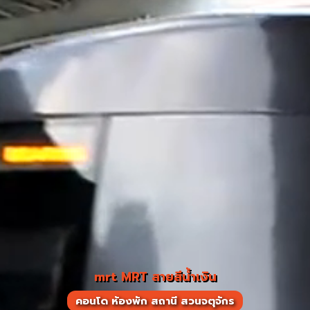
mrt MRT สายสีน้ำเงิน
คอนโด ห้องพัก สถานี สวนจตุจักร