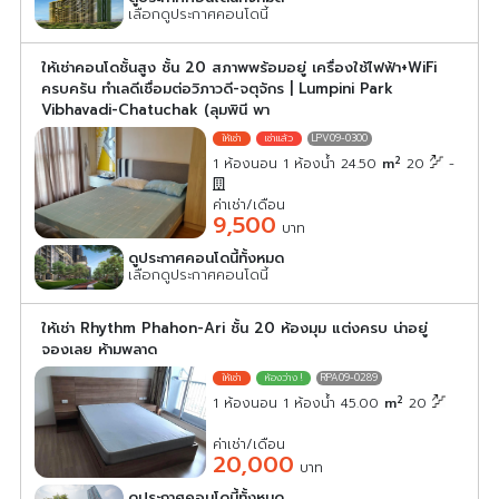
เลือกดูประกาศคอนโดนี้
ให้เช่าคอนโดชั้นสูง ชั้น 20 สภาพพร้อมอยู่ เครื่องใช้ไฟฟ้า+WiFi
ครบครัน ทำเลดีเชื่อมต่อวิภาวดี-จตุจักร | Lumpini Park
Vibhavadi-Chatuchak (ลุมพินี พา
LPV09-0300
2
1 ห้องนอน 1 ห้องน้ำ 24.50
m
20
-
ค่าเช่า/เดือน
9,500
บาท
ดูประกาศคอนโดนี้ทั้งหมด
เลือกดูประกาศคอนโดนี้
ให้เช่า Rhythm Phahon-Ari ชั้น 20 ห้องมุม แต่งครบ น่าอยู่
จองเลย ห้ามพลาด
RPA09-0289
2
1 ห้องนอน 1 ห้องน้ำ 45.00
m
20
ค่าเช่า/เดือน
20,000
บาท
ดูประกาศคอนโดนี้ทั้งหมด