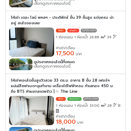
เลือกดูประกาศคอนโดนี้
ให้เช่า เดอะ ไลน์ พหลฯ - ประดิพัทธ์ ชั้น 39 ชั้นสูง แต่งครบ น่า
อยู่ สนใจจองเลย
TLP09-0314
2
1 ห้องนอน 1 ห้องน้ำ 26.88
m
39
ค่าเช่า/เดือน
17,500
บาท
ดูประกาศคอนโดนี้ทั้งหมด
เลือกดูประกาศคอนโดนี้
ให้เช่าคอนโดชั้นสูงวิวสวย 33 ตร.ม. อาคาร B ชั้น 28 เฟอร์ฯ
แน่นมีโซฟาเบด+มุมทำงาน เครื่องใช้ไฟฟ้าครบ ทำเลทอง 450 ม.
ถึง BTS ห้าแยกลาดพร้าว | ✨ The Line
LPP10-0144
2
1 ห้องนอน 1 ห้องน้ำ 33.00
m
28
B
ค่าเช่า/เดือน
18,000
บาท
ดูประกาศคอนโดนี้ทั้งหมด