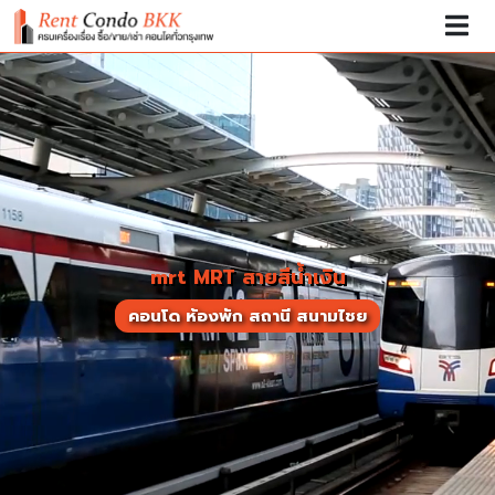
mrt MRT สายสีน้ำเงิน
คอนโด ห้องพัก สถานี สนามไชย