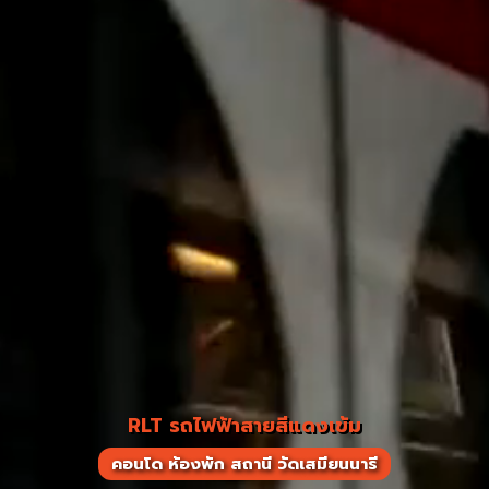
RLT รถไฟฟ้าสายสีแดงเข้ม
คอนโด ห้องพัก สถานี วัดเสมียนนารี