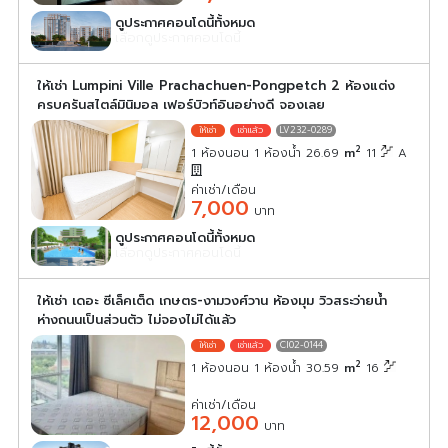
ดูประกาศคอนโดนี้ทั้งหมด
เลือกดูประกาศคอนโดนี้
ให้เช่า Lumpini Ville Prachachuen-Pongpetch 2 ห้องแต่ง
ครบครันสไตล์มินิมอล เฟอร์บิวท์อินอย่างดี จองเลย
LV232-0289
2
1 ห้องนอน 1 ห้องน้ำ 26.69
m
11
A
ค่าเช่า/เดือน
7,000
บาท
ดูประกาศคอนโดนี้ทั้งหมด
เลือกดูประกาศคอนโดนี้
ให้เช่า เดอะ ซีเล็คเต็ด เกษตร-งามวงศ์วาน ห้องมุม​ วิวสระว่ายน้ำ​
ห่างถนนเป็นส่วนตัว​ ไม่จองไม่ได้แล้ว
CI02-0144
2
1 ห้องนอน 1 ห้องน้ำ 30.59
m
16
ค่าเช่า/เดือน
12,000
บาท