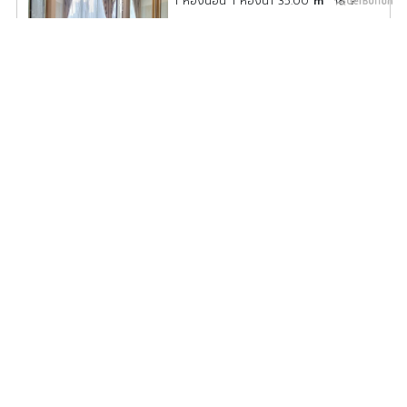
1 ห้องนอน 1 ห้องน้ำ 35.00
m
18
ค่าเช่า/เดือน
24,000
บาท
ดูประกาศคอนโดนี้ทั้งหมด
เลือกดูประกาศคอนโดนี้
ให้เช่า ศุภาลัย พรีเมียร์ ราชเทวี ห้องอยู่ชัั้นสูงมากๆ พื้นที่เยอะ
สุดๆ เฟอร์นิเจอร์และเครื่องใช้ไฟฟ้าครบ สนใจจองเลย
SP05-0161
2
1 ห้องนอน 1 ห้องน้ำ 63.17
m
23
ค่าเช่า/เดือน
23,000
บาท
ดูประกาศคอนโดนี้ทั้งหมด
เลือกดูประกาศคอนโดนี้
ให้เช่า Park Origin Ratchathewi ห้อง Duplex เพดานสูง
โปร่ง โล่ง อยู่สบาย ชั้นสูง วิวเมืองสวยมาก กระจกสูงเต็มผนัง
รีบจองเลย
POR05-0032
2