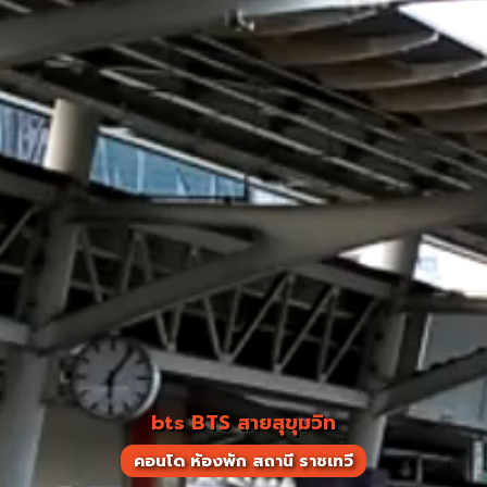
bts BTS สายสุขุมวิท
คอนโด ห้องพัก สถานี ราชเทวี