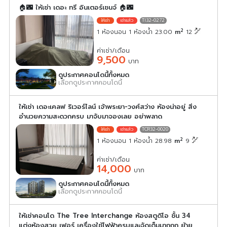
🏠🌃 ให้เช่า เดอะ ทรี อินเตอร์เชนจ์ 🏠🌃
TI32-0272
2
1 ห้องนอน 1 ห้องน้ำ 23.00
m
12
ค่าเช่า/เดือน
9,500
บาท
ดูประกาศคอนโดนี้ทั้งหมด
เลือกดูประกาศคอนโดนี้
ให้เช่า เดอะเคลฟ ริเวอร์ไลน์ เจ้าพระยา-วงศ์สว่าง ห้องน่าอยู่ สิ่ง
อำนวยความสะดวกครบ มาจับมาจองเลย อย่าพลาด
TCR32-0020
2
1 ห้องนอน 1 ห้องน้ำ 28.98
m
9
ค่าเช่า/เดือน
14,000
บาท
ดูประกาศคอนโดนี้ทั้งหมด
เลือกดูประกาศคอนโดนี้
ให้เช่าคอนโด The Tree Interchange ห้องสตูดิโอ ชั้น 34
แต่งห้องสวย เฟอร์ เครื่องใช้ไฟฟ้าครบและจัดเต็มมากกก ย้าย