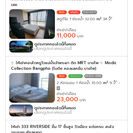
เลย
TI32-0271
2
สตูดิโอ 1 ห้องน้ำ 32.00
m
34
ค่าเช่า/เดือน
11,000
บาท
ดูประกาศคอนโดนี้ทั้งหมด
เลือกดูประกาศคอนโดนี้
✨ ให้เช่าคอนโดหรูวิวแม่น้ำเจ้าพระยา ติด MRT บางโพ ✨ Modiz
Collection Bangpho (โมดิซ คอลเลคชั่น บางโพ)
MCB32-0006
2
2 ห้องนอน 1 ห้องน้ำ 35.00
m
9
-
ค่าเช่า/เดือน
23,000
บาท
ดูประกาศคอนโดนี้ทั้งหมด
เลือกดูประกาศคอนโดนี้
ให้เช่า 333 RIVERSIDE ชั้น 17 ชั้นสูง วิวเมือง แต่งครบ สนใจ
จองเลย ห้ามพลาด