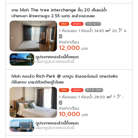
ขาย ให้เช่า The tree interchange ชั้น 20 เห็นแม่น้ำ
เจ้าพระยา ฝ้าเพดานสูง 2.55 เมตร สนใจจองเลย
TI32-0273
2
1 ห้องนอน 1 ห้องน้ำ 34.83
m
20
A
ค่าเช่า/เดือน
12,000
บาท
ดูประกาศคอนโดนี้ทั้งหมด
เลือกดูประกาศคอนโดนี้
ให้เช่า คอนโด Rich Park @ เตาปูน อินเตอร์เชนจ์ ตกแต่งฟัง
ก์ชั่นครบ มาแต่ตัวเข้าอยู่ได้เลย
RP232-0084
2
1 ห้องนอน 1 ห้องน้ำ 28.00
m
7
-
ค่าเช่า/เดือน
10,000
บาท
ดูประกาศคอนโดนี้ทั้งหมด
เลือกดูประกาศคอนโดนี้