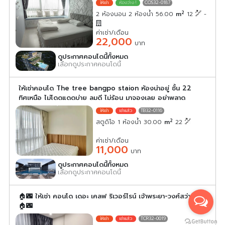
COS32-0187
2
2 ห้องนอน 2 ห้องน้ำ 56.00
m
12
-
ค่าเช่า/เดือน
22,000
บาท
ดูประกาศคอนโดนี้ทั้งหมด
เลือกดูประกาศคอนโดนี้
ให้เช่าคอนโด The tree bangpo staion ห้องน่าอยู่ ชั้น 22
ทิศเหนือ ไม่โดดแดดบ่าย ลมดี ไม่ร้อน มาจองเลย อย่าพลาด
TB32-0116
2
สตูดิโอ 1 ห้องน้ำ 30.00
m
22
ค่าเช่า/เดือน
11,000
บาท
ดูประกาศคอนโดนี้ทั้งหมด
เลือกดูประกาศคอนโดนี้
🏠🌃 ให้เช่า คอนโด เดอะ เคลฟ ริเวอร์ไรน์ เจ้าพระยา-วงศ์สว่าง
🏠🌃
TCR32-0019