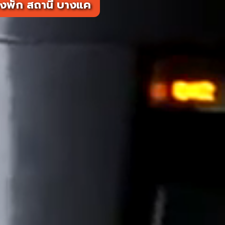
งพัก สถานี บางแค