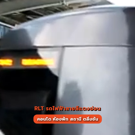
RLT รถไฟฟ้าสายสีแดงอ่อน
คอนโด ห้องพัก สถานี ตลิ่งชัน