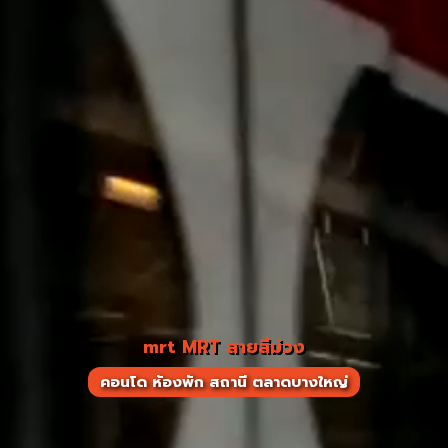
mrt MRT สายสีม่วง
คอนโด ห้องพัก สถานี ตลาดบางใหญ่